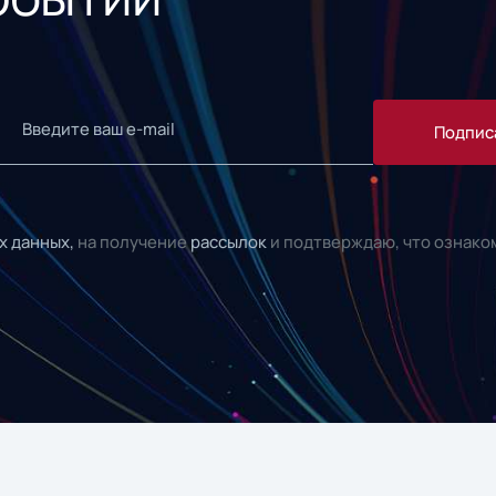
Подпис
х данных,
на получение
рассылок
и подтверждаю, что ознако