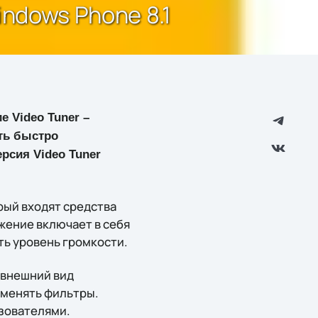
ndows Phone 8.1
 Video Tuner –
ть быстро
рсия Video Tuner
рый входят средства
ожение включает в себя
ть уровень громкости.
 внешний вид
именять фильтры.
зователями.