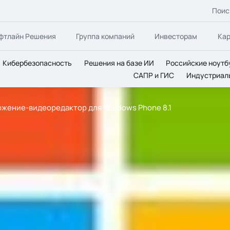
Поис
фтлайн Решения
Группа компаний
Инвесторам
Ка
Кибербезопасность
Решения на базе ИИ
Российские ноутб
САПР и ГИС
Индустриал
ожение-видеоредактор для Windows Phone 8.1