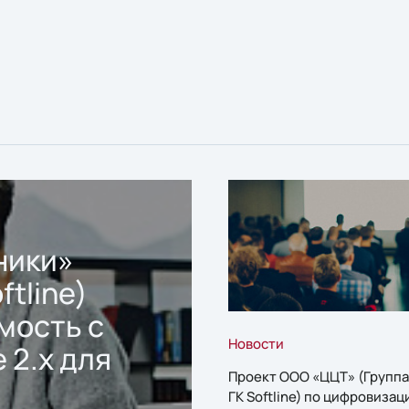
ники»
ftline)
мость с
Новости
 2.x для
Проект ООО «ЦЦТ» (Группа
ГК Softline) по цифровизац