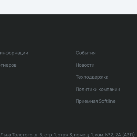
 информации
События
ртнеров
Новости
Техподдержка
Политики компании
Приемная Softline
ва Толстого, д. 5, стр. 1, этаж 3, помещ. 1, ком. №2, 2А (А311)