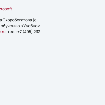
crosoft
.
а Скоробогатова (e-
по обучению в Учебном
.ru
, тел.: +7 (495) 232-