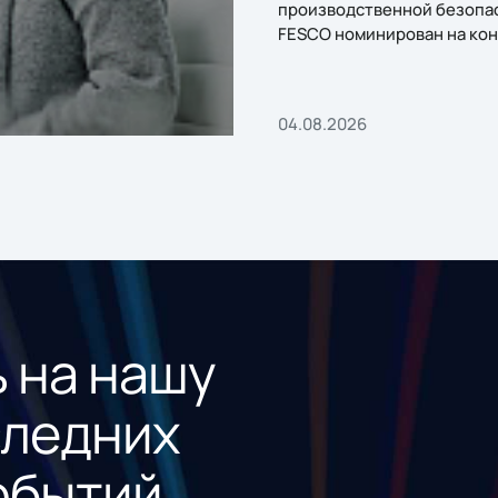
производственной безопа
FESCO номинирован на кон
«1С:Проект года»
04.08.2026
 на нашу
следних
обытий