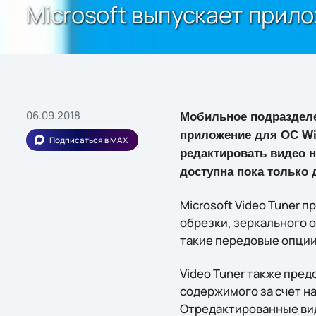
Microsoft выпускает прил
06.09.2018
Мобильное подраздел
приложение для ОС Wi
Подписаться в MAX
редактировать видео н
доступна пока только 
Microsoft Video Tuner 
обрезки, зеркального о
такие передовые опции
Video Tuner также пре
содержимого за счет н
Отредактированные вид