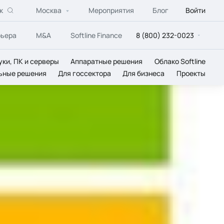
к
Москва
Мероприятия
Блог
Войти
рьера
M&A
Softline Finance
8 (800) 232-0023
уки, ПК и серверы
Аппаратные решения
Облако Softline
ьные решения
Для госсектора
Для бизнеса
Проекты