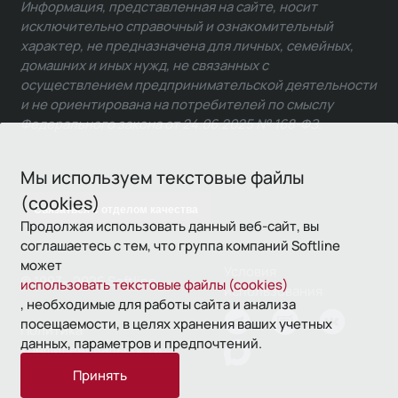
Информация, представленная на сайте, носит
исключительно справочный и ознакомительный
характер, не предназначена для личных, семейных,
домашних и иных нужд, не связанных с
осуществлением предпринимательской деятельности
и не ориентирована на потребителей по смыслу
Федерального закона от 24.06.2025 № 168-ФЗ.
Мы используем текстовые файлы
(cookies)
Связаться с отделом качества
Продолжая использовать данный веб-сайт, вы
соглашаетесь с тем, что группа компаний Softline
может
Условия
© 1993—2026 Softline
использовать текстовые файлы (cookies)
использования
, необходимые для работы сайта и анализа
посещаемости, в целях хранения ваших учетных
Политика
данных, параметров и предпочтений.
конфиденциальности
Принять
16+