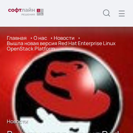
Главная
О нас
Новости
Вышла новая версия Red Hat Enterprise Linux
OpenStack Platform
Новости