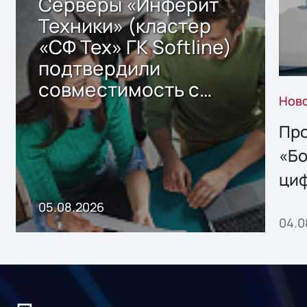
Серверы «Инферит
Техники» (кластер
«СФ Тех» ГК Softline)
подтвердили
совместимость с
Нов
решением Sharx
Storage 2.x для
Про
хранения данных
«Бо
ци
пр
05.08.2026
04.0
без
ном
«1С