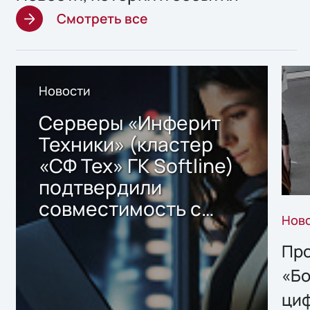
Смотреть все
Новости
Серверы «Инферит
Техники» (кластер
«СФ Тех» ГК Softline)
подтвердили
совместимость с
Нов
решением Sharx
Storage 2.x для
Про
хранения данных
«Бо
ци