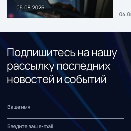
пр
05.08.2026
04.0
без
ном
«1С
Подпишитесь на нашу
рассылку последних
новостей и событий