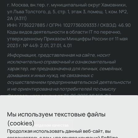
г. Москва, вн.тер. г. муниципальный округ Хамовники,
ул Льва Толстого, д. 5, стр. 1, этаж 3, помещ. 1, ком. №2,
2А (А311)
ИНН: 7736227885 / ОГРН: 1027736009333 / ОКВЭД: 46.90
Коды видов деятельности в области IT по перечню,
утвержденному Приказом Минцифры России от 11 мая
2023 г. № 449: 2.01, 27.01, 4.01
Информация, представленная на сайте, носит
исключительно справочный и ознакомительный
характер, не предназначена для личных, семейных,
домашних и иных нужд, не связанных с
осуществлением предпринимательской деятельности
и не ориентирована на потребителей по смыслу
Федерального закона от 24.06.2025 № 168-ФЗ.
Мы используем текстовые файлы
(cookies)
Связаться с отделом качества
Продолжая использовать данный веб-сайт, вы
соглашаетесь с тем, что группа компаний Softline