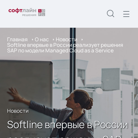
Главная
О нас
Новости
Softline впервые в России реализует решения
SAP по модели Managed Cloud as a Service
Новости
Softline впервые в России