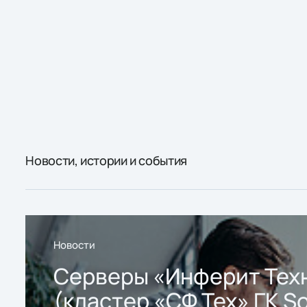
Новости, истории и события
Новости
Серверы «Инферит Тех
(кластер «СФ Тех» ГК So