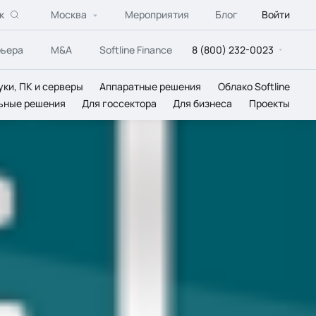
к
Москва
Мероприятия
Блог
Войти
рьера
M&A
Softline Finance
8 (800) 232-0023
уки, ПК и серверы
Аппаратные решения
Облако Softline
ьные решения
Для госсектора
Для бизнеса
Проекты