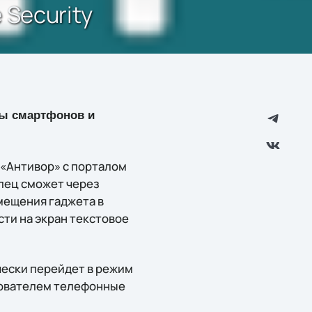
Security
ты смартфонов и
 «Антивор» с порталом
елец сможет через
мещения гаджета в
сти на экран текстовое
чески перейдет в режим
зователем телефонные