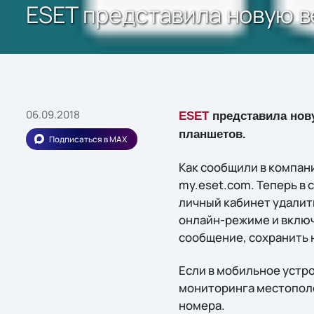
ESET представила новую в
06.09.2018
ESET
представила нов
планшетов.
Подписаться в MAX
Как сообщили в компан
my.eset.com. Теперь в
личный кабинет удали
онлайн-режиме и включ
сообщение, сохранить 
Если в мобильное устро
мониторинга местопол
номера.