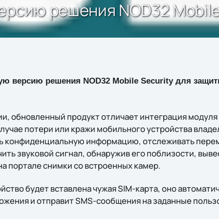
ерсию решения NOD32 Mobile 
ую версию решения NOD32 Mobile Security для защи
ии, обновленный продукт отличает интеграция модуля
 случае потери или кражи мобильного устройства влад
ть конфиденциальную информацию, отслеживать пере
ить звуковой сигнал, обнаружив его поблизости, выве
на портале снимки со встроенных камер.
йство будет вставлена чужая SIM-карта, оно автомати
ожения и отправит SMS-сообщения на заданные поль