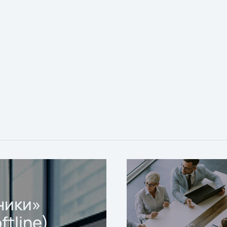
ники»
ftline)