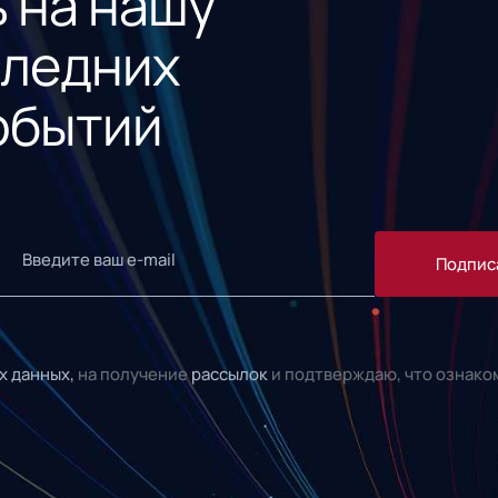
 на нашу
следних
обытий
Подпис
х данных,
на получение
рассылок
и подтверждаю, что ознако