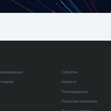
 информации
События
ртнеров
Новости
Техподдержка
Политики компании
Приемная Softline