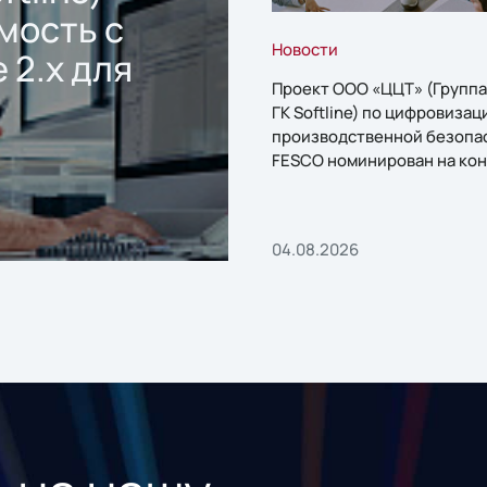
мость с
Новости
 2.x для
Проект ООО «ЦЦТ» (Группа
ГК Softline) по цифровизац
производственной безопа
FESCO номинирован на кон
«1С:Проект года»
04.08.2026