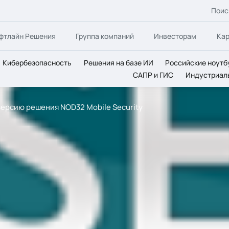
Поис
фтлайн Решения
Группа компаний
Инвесторам
Ка
Кибербезопасность
Решения на базе ИИ
Российские ноутб
САПР и ГИС
Индустриал
ерсию решения NOD32 Mobile Security