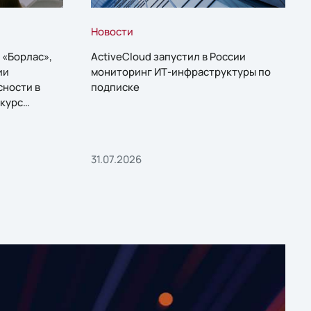
Новости
 «Борлас»,
ActiveCloud запустил в России
ии
мониторинг ИТ-инфраструктуры по
сности в
подписке
курс
31.07.2026