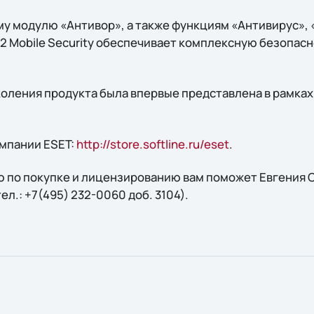
у модулю «Антивор», а также функциям «Антивирус»,
2 Mobile Security обеспечивает комплексную безопас
оления продукта была впервые представлена в рамках 
мпании ESET:
http://store.softline.ru/eset
.
 по покупке и лицензированию вам поможет Евгения С
 тел.: +7(495) 232-0060 доб. 3104).