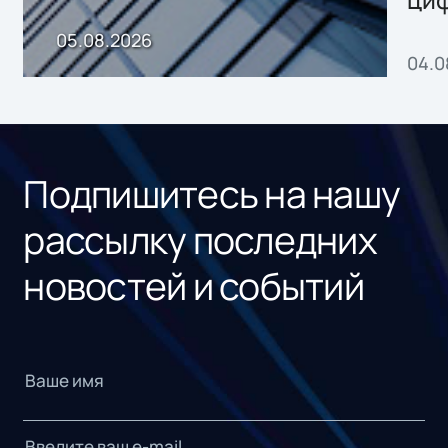
ци
пр
05.08.2026
04.0
без
ном
«1С
Подпишитесь на нашу
рассылку последних
новостей и событий