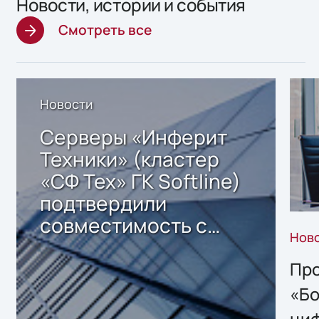
Новости, истории и события
Смотреть все
Новости
Серверы «Инферит
Техники» (кластер
«СФ Тех» ГК Softline)
подтвердили
совместимость с
Нов
решением Sharx
Storage 2.x для
Про
хранения данных
«Бо