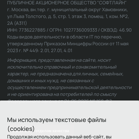
ПУБЛИЧНОЕ АКЦИОНЕРНОЕ ОБЩЕСТВО "СОФТЛАЙН"
г. Москва, вн.тер. г. муниципальный округ Хамовники,
ул Льва Толстого, д. 5, стр. 1, этаж 3, помещ. 1, ком. №2,
2А (А311)
ИНН: 7736227885 / ОГРН: 1027736009333 / ОКВЭД: 46.90
Коды видов деятельности в области IT по перечню,
утвержденному Приказом Минцифры России от 11 мая
2023 г. № 449: 2.01, 27.01, 4.01
Информация, представленная на сайте, носит
исключительно справочный и ознакомительный
характер, не предназначена для личных, семейных,
домашних и иных нужд, не связанных с
осуществлением предпринимательской деятельности
и не ориентирована на потребителей по смыслу
Федерального закона от 24.06.2025 № 168-ФЗ.
Мы используем текстовые файлы
(cookies)
Связаться с отделом качества
Продолжая использовать данный веб-сайт, вы