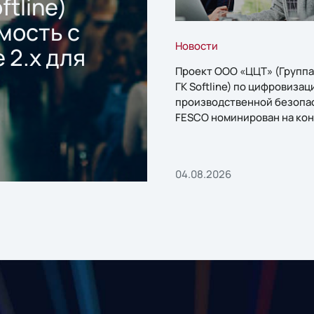
ftline)
мость с
Новости
 2.x для
Проект ООО «ЦЦТ» (Группа
ГК Softline) по цифровизац
производственной безопа
FESCO номинирован на кон
«1С:Проект года»
04.08.2026