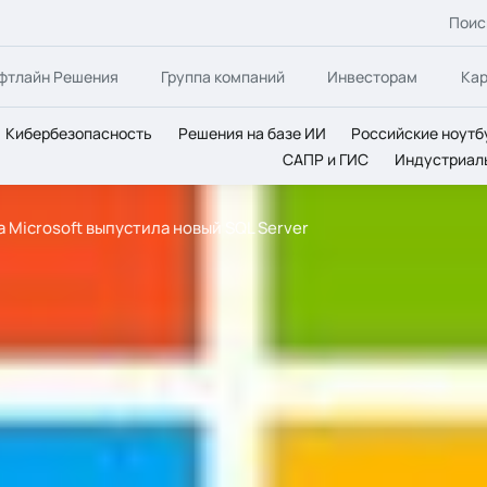
Поис
фтлайн Решения
Группа компаний
Инвесторам
Ка
Кибербезопасность
Решения на базе ИИ
Российские ноутб
САПР и ГИС
Индустриал
 Microsoft выпустила новый SQL Server