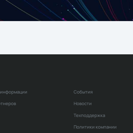
 информации
События
ртнеров
Новости
Техподдержка
Политики компании