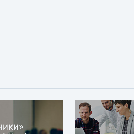
ники»