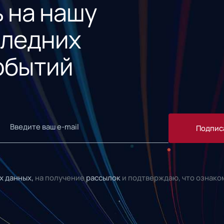
 на нашу
следних
обытий
Подпис
х данных,
на получение
рассылок
и подтверждаю, что ознако