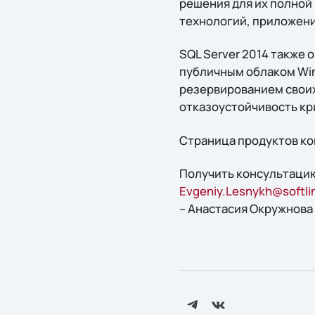
решения для их полной
технологий, приложени
SQL Server 2014 также 
публичным облаком Win
резервированием своих
отказоустойчивость кр
Страница продуктов ком
Получить консультацию
Evgeniy.Lesnykh@softli
– Анастасия Окружнова 