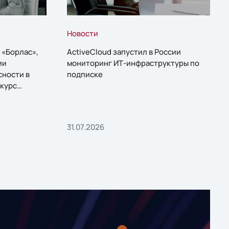
Новости
 «Борлас»,
ActiveCloud запустил в России
ии
мониторинг ИТ-инфраструктуры по
сности в
подписке
курс
31.07.2026