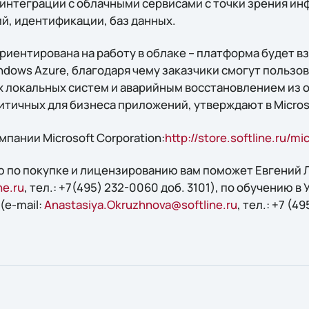
 интеграции с облачными сервисами с точки зрения ин
й, идентификации, баз данных.
ориентирована на работу в облаке – платформа будет в
dows Azure, благодаря чему заказчики смогут пользо
 локальных систем и аварийным восстановлением из о
итичных для бизнеса приложений, утверждают в Micros
пании Microsoft Corporation:
http://store.softline.ru/mi
 по покупке и лицензированию вам поможет Евгений Л
ne.ru
, тел.: +7(495) 232-0060 доб. 3101), по обучению в
(e-mail:
Anastasiya.Okruzhnova@softline.ru
, тел.: +7 (4