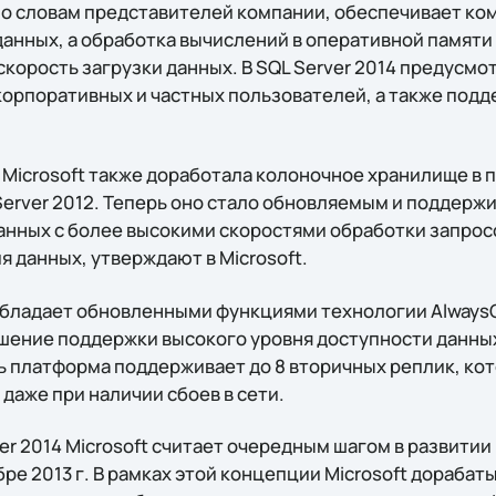
 по словам представителей компании, обеспечивает ко
данных, а обработка вычислений в оперативной памяти
скорость загрузки данных. В SQL Server 2014 предусм
корпоративных и частных пользователей, а также под
 Microsoft также доработала колоночное хранилище в 
Server 2012. Теперь оно стало обновляемым и поддерж
данных с более высокими скоростями обработки запрос
 данных, утверждают в Microsoft.
 обладает обновленными функциями технологии Always
шение поддержки высокого уровня доступности данных
ь платформа поддерживает до 8 вторичных реплик, ко
даже при наличии сбоев в сети.
r 2014 Microsoft считает очередным шагом в развитии
ре 2013 г. В рамках этой концепции Microsoft дораба