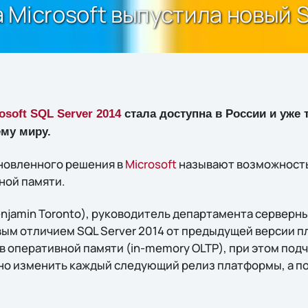
 Microsoft выпустила новый S
osoft SQL Server 2014
стала доступна в России и уже 
ему миру.
новленного решения в
Microsoft
называют возможность
ной памяти.
jamin Toronto), руководитель департамента серверных
вым отличием SQL Server 2014 от предыдущей версии
 оперативной памяти (in-memory OLTP), при этом подч
но изменить каждый следующий релиз платформы, а п