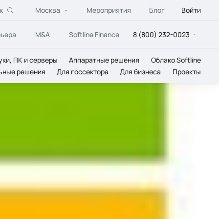
к
Москва
Мероприятия
Блог
Войти
рьера
M&A
Softline Finance
8 (800) 232-0023
уки, ПК и серверы
Аппаратные решения
Облако Softline
ьные решения
Для госсектора
Для бизнеса
Проекты