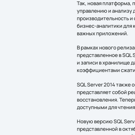
Так, новая платформа,
управлению и анализу 
производительность и 
бизнес-аналитики для 
важных приложений.
В рамках нового релиза
представленное в SQL 
и записи в хранилище 
коэффициентами сжатия
SQL Server 2014 также
представляет собой ре
восстановления. Тепер
доступными для чтения 
Новую версию SQL Serve
представленной в октяб