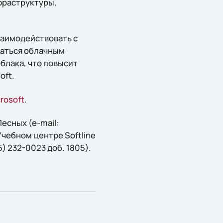
фраструктуры,
заимодействовать с
ваться облачным
блака, что повысит
oft.
crosoft
.
есных (e-mail:
 Учебном центре Softline
95) 232-0023 доб. 1805).