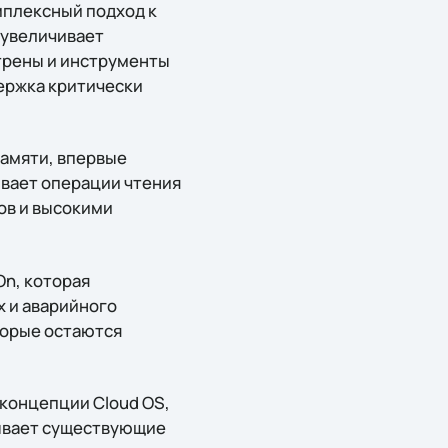
мплексный подход к
 увеличивает
отрены и инструменты
держка критически
памяти, впервые
ивает операции чтения
ов и высокими
On, которая
 и аварийного
торые остаются
 концепции Cloud OS,
тывает существующие