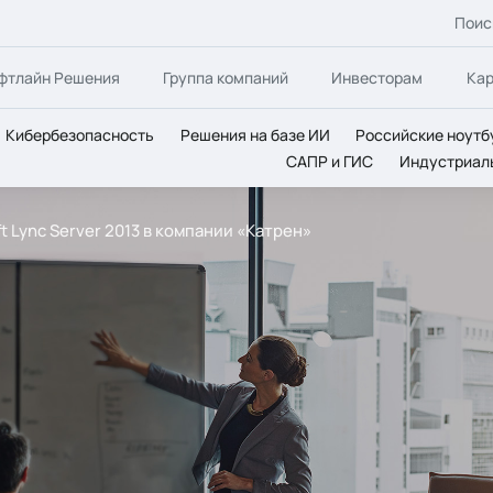
Поис
фтлайн Решения
Группа компаний
Инвесторам
Ка
Кибербезопасность
Решения на базе ИИ
Российские ноутб
САПР и ГИС
Индустриал
ft Lync Server 2013 в компании «Катрен»