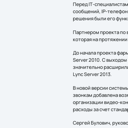
Перед IТ-специалистам
сообщений, IP-телефон
решения были его функ
Партнером проекта по 
которая на протяжении
До начала проекта фар
Server 2010. С выходо
значительно расширили
Lync Server 2013.
В новой версии систем
звонкам добавлена воз
организации видео-кон
расходы за счет станд
Сергей Булович, руково