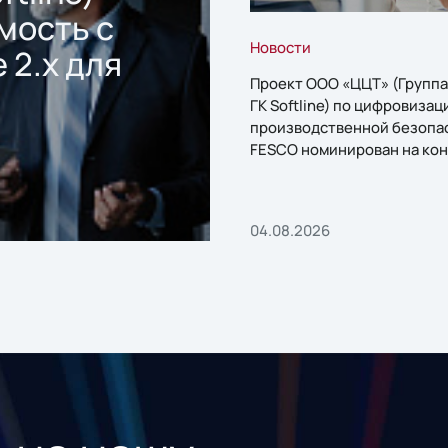
мость с
Новости
 2.x для
Проект ООО «ЦЦТ» (Группа
ГК Softline) по цифровизац
производственной безопа
FESCO номинирован на кон
«1С:Проект года»
04.08.2026