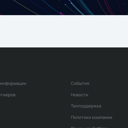
 информации
События
ртнеров
Новости
Техподдержка
Политики компании