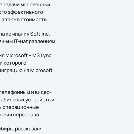
передачи мгновенных
ого эффективного
 а также стоимость.
 компания Softline,
ичным IТ-направлениям.
 Microsoft – MS Lync
и которого
играцию на Microsoft
 телефонным и видео-
мобильных устройств и
ть операционные
ствия персонала.
бирь, рассказал: