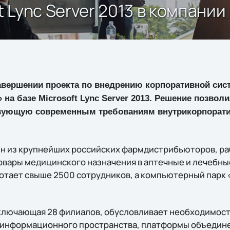
t Lync Server 2013 в компании
 завершении проекта по внедрению корпоративной си
 на базе Microsoft Lync Server 2013. Решение позвол
твующую современным требованиям внутрикорпорат
ин из крупнейших российских фармдистрибьюторов, раб
овары медицинского назначения в аптечные и лечебны
ботает свыше 2500 сотрудников, а компьютерный парк
ключающая 28 филиалов, обусловливает необходимост
 информационного пространства, платформы объедин