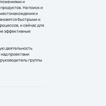
иложениями и
продуктов. На поиск и
о местонахождения и
тановятся быстрыми и
оцессов, и сейчас для
лее эффективные
ую деятельность
у над проектами
 руководитель группы