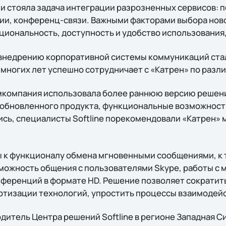
и стояла задача интеграции разрозненных сервисов: 
ии, конференц-связи. Важными факторами выбора нов
циональность, доступность и удобство использования,
внедрению корпоративной системы коммуникаций стала
 многих лет успешно сотрудничает с «Катрен» по разл
мкомпания использовала более раннюю версию решения
м обновленного продукта, функциональные возможност
сь, специалисты Softline порекомендовали «Катрен» м
ы к функционалу обмена мгновенными сообщениями, к
можность общения с пользователями Skype, работы с 
ференций в формате HD. Решение позволяет сократи
артизации технологий, упростить процессы взаимодей
дитель Центра решений Softline в регионе Западная Си