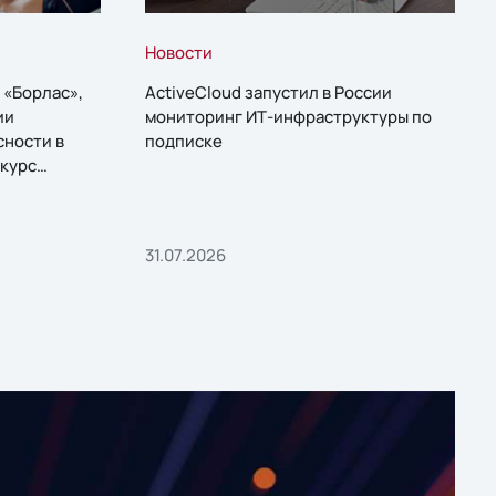
Новости
 «Борлас»,
ActiveCloud запустил в России
ии
мониторинг ИТ-инфраструктуры по
сности в
подписке
курс
31.07.2026