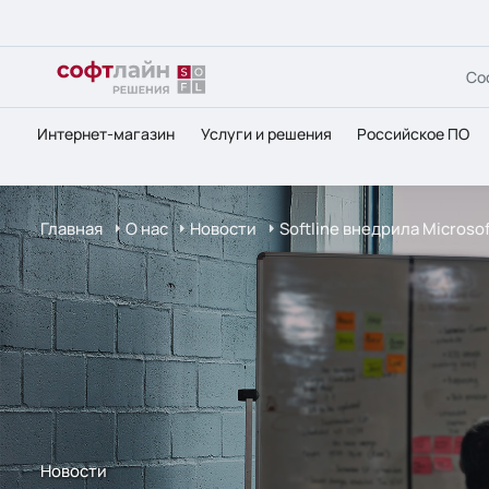
Со
Интернет-магазин
Услуги и решения
Российское ПО
Главная
О нас
Новости
Softline внедрила Microso
Новости