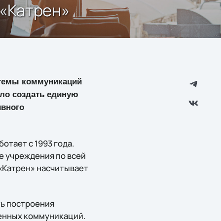
 «Катрен»
стемы коммуникаций
ило создать единую
ивного
отает с 1993 года.
е учреждения по всей
 «Катрен» насчитывает
ь построения
енных коммуникаций.