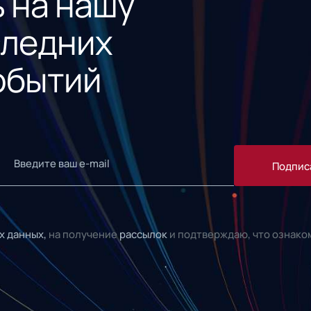
 на нашу
следних
обытий
Подпис
х данных,
на получение
рассылок
и подтверждаю, что ознако