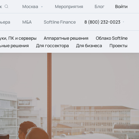
к
Москва
Мероприятия
Блог
Войти
рьера
M&A
Softline Finance
8 (800) 232-0023
уки, ПК и серверы
Аппаратные решения
Облако Softline
ьные решения
Для госсектора
Для бизнеса
Проекты