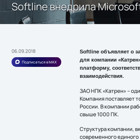
Softline внедрила Microsof
06.09.2018
Softline объявляет о
для компании «Катрен»
Подписаться в MAX
платформу, соответс
взаимодействия.
ЗАО НПК «Катрен» – од
Компания поставляет т
России. В компании ра
свыше 1000 ПК.
Структура компании, в
современного единого