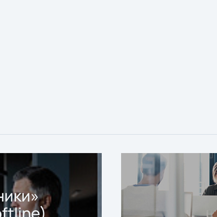
ники»
ftline)