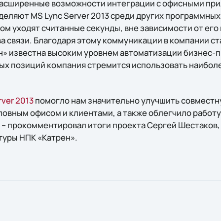
расширенные возможности интеграции с офисными пр
деляют MS Lync Server 2013 среди других программных 
том уходят считанные секунды, вне зависимости от ег
а связи. Благодаря этому коммуникации в компании с
» известна высоким уровнем автоматизации бизнес-пр
ых позиций компания стремится использовать наибо
rver 2013
помогло нам значительно улучшить совместн
оловным офисом и клиентами, а также облегчило работ
 – прокомментировал итоги проекта Сергей Шестаков,
туры НПК «Катрен».