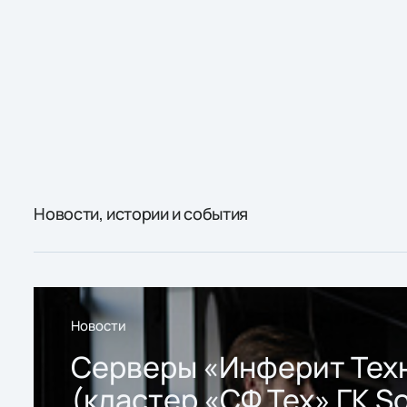
Новости, истории и события
Новости
Серверы «Инферит Тех
(кластер «СФ Тех» ГК So