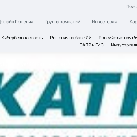
Поис
фтлайн Решения
Группа компаний
Инвесторам
Ка
Кибербезопасность
Решения на базе ИИ
Российские ноутб
САПР и ГИС
Индустриал
ft Lync Server 2013 в компании «Катрен»