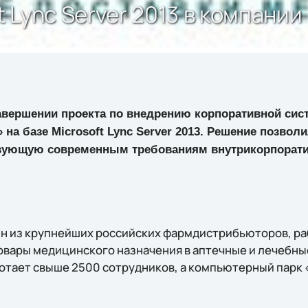
t Lync Server 2013 в компании
 завершении проекта по внедрению корпоративной си
 на базе Microsoft Lync Server 2013. Решение позвол
твующую современным требованиям внутрикорпорат
ин из крупнейших российских фармдистрибьюторов, раб
овары медицинского назначения в аптечные и лечебны
ботает свыше 2500 сотрудников, а компьютерный парк