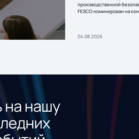
производственной безопа
FESCO номинирован на кон
«1С:Проект года»
04.08.2026
 на нашу
следних