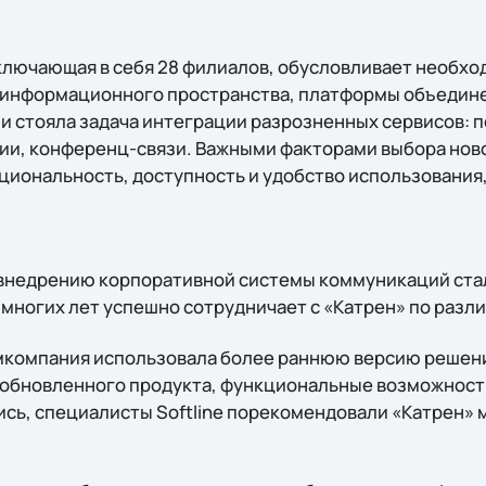
ключающая в себя 28 филиалов, обусловливает необх
 информационного пространства, платформы объедин
и стояла задача интеграции разрозненных сервисов: 
ии, конференц-связи. Важными факторами выбора нов
циональность, доступность и удобство использования,
внедрению корпоративной системы коммуникаций стала
 многих лет успешно сотрудничает с «Катрен» по разл
мкомпания использовала более раннюю версию решения
м обновленного продукта, функциональные возможност
сь, специалисты Softline порекомендовали «Катрен» м