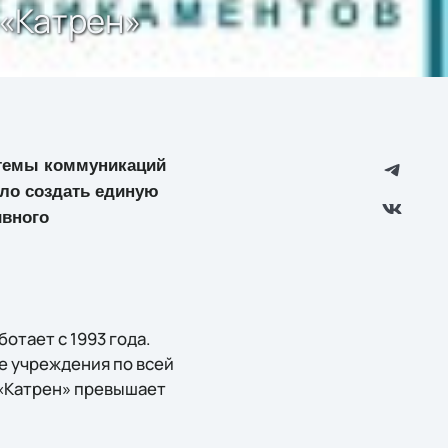
 «Катрен»
стемы коммуникаций
ило создать единую
ивного
отает с 1993 года.
е учреждения по всей
 «Катрен» превышает