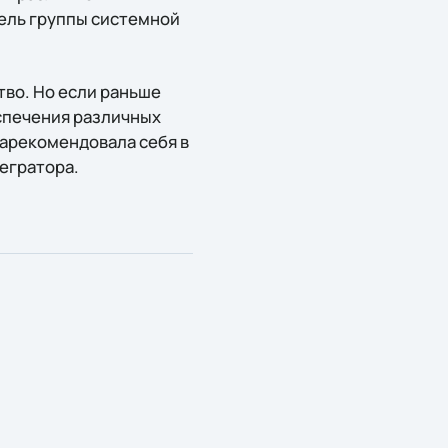
ель группы системной
тво. Но если раньше
еспечения различных
 зарекомендовала себя в
егратора.