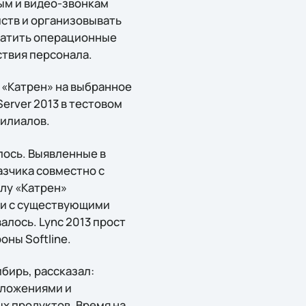
ым и видео-звонкам
ств и организовывать
ратить операционные
ствия персонала.
 «Катрен» на выбранное
erver 2013 в тестовом
филиалов.
лось. Выявленные в
азчика совместно с
елу «Катрен»
ции с существующими
лось. Lync 2013 прост
ны Softline.
бирь, рассказал:
иложениями и
ых продуктов. Время на