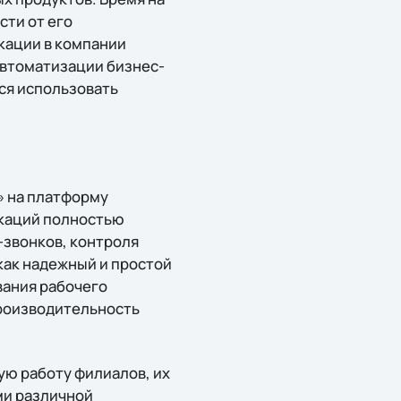
сти от его
кации в компании
автоматизации бизнес-
ся использовать
» на платформу
икаций полностью
о-звонков, контроля
как надежный и простой
вания рабочего
производительность
ую работу филиалов, их
ми различной