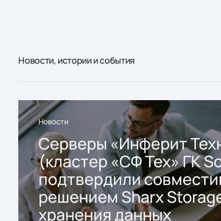
Новости, истории и события
Новости
Серверы «Инферит Тех
(кластер «СФ Тех» ГК So
подтвердили совмести
решением Sharx Storage
хранения данных