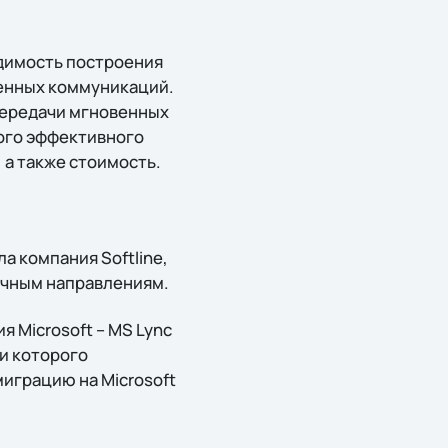
одимость построения
енных коммуникаций.
передачи мгновенных
ого эффективного
 а также стоимость.
 компания Softline,
ичным направлениям.
 Microsoft – MS Lync
и которого
играцию на Microsoft