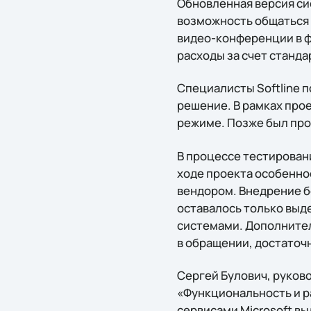
Обновленная версия си
возможность общаться 
видео-конференции в 
расходы за счет станд
Специалисты Softline 
решение. В рамках прое
режиме. Позже был про
В процессе тестирован
ходе проекта особенно
вендором. Внедрение б
оставалось только выд
системами. Дополнител
в обращении, достаточн
Сергей Булович, руково
«Функциональность и 
сервисами Microsoft вы