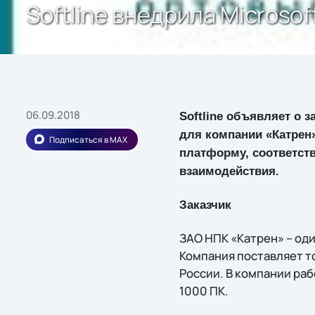
Softline внедрила Microsof
06.09.2018
Softline объявляет о
для компании «Катрен»
Подписаться в MAX
платформу, соответс
взаимодействия.
Заказчик
ЗАО НПК «Катрен» – од
Компания поставляет т
России. В компании ра
1000 ПК.