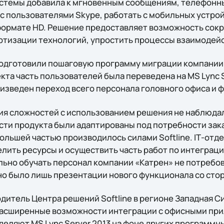
стемы добавила к мгновенным сообщениям, телефонн
с пользователями Skype, работать с мобильных устрой
формате HD. Решение предоставляет возможность сок
артизации технологий, упростить процессы взаимодей
подготовили пошаговую программу миграции компании
кта часть пользователей была переведена на MS Lync S
изведен переход всего персонала головного офиса и 
ия сложностей с использованием решения не наблюда
сти продукта были адаптированы под потребности зак
ольшей частью производилось силами Softline. IТ-отд
елить ресурсы и осуществить часть работ по интегра
ьно обучать персонал компании «Катрен» не потребова
о было лишь презентации нового функционала со сторо
дитель Центра решений Softline в регионе Западная Си
расширенные возможности интеграции с офисными пр
деляют MS Lync Server 2013 на фоне других программн