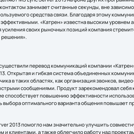
 контактом занимает считанные секунды, вне зависимо
ользуемого средства связи. Благодаря этому коммуни
 эффективными. «Катрен» известна высоким уровнем 
ля усиления своих рыночных позиций компания стремит
 решения».
осуществили перевод коммуникаций компании «Катрен
2013. Открытая и гибкая система объединенных коммун
чика в таких областях, как организация звонков, виде
ыстрыми сообщениями. Продукт зарекомендовал себя 
ие способствует повышению эффективности использо
ь выбора оптимального варианта общения повышает 
rver 2013 помогло нам значительно улучшить совместн
м и клиентами, а также облегчило работу над проекта