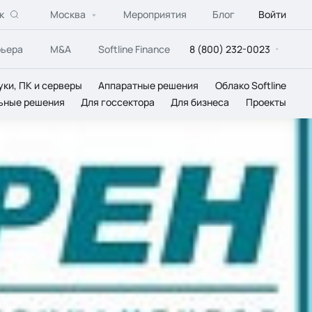
к
Москва
Мероприятия
Блог
Войти
рьера
M&A
Softline Finance
8 (800) 232-0023
уки, ПК и серверы
Аппаратные решения
Облако Softline
ьные решения
Для госсектора
Для бизнеса
Проекты