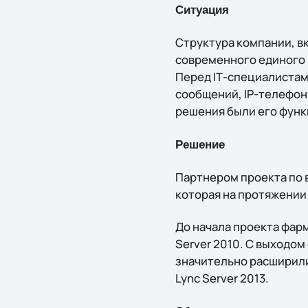
Ситуация
Структура компании, в
современного единого
Перед IТ-специалистам
сообщений, IP-телефон
решения были его функ
Решение
Партнером проекта по 
которая на протяжении
До начала проекта фар
Server 2010. С выходо
значительно расширили
Lync Server 2013.