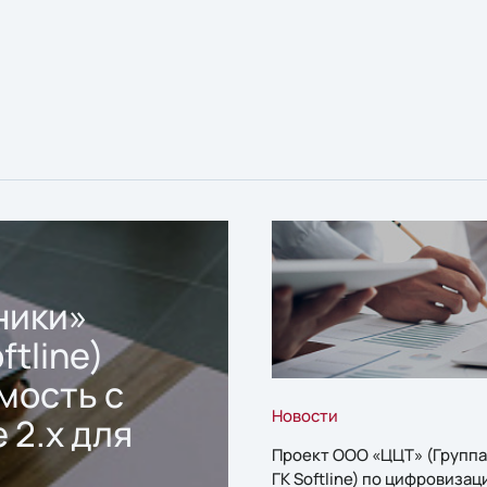
ники»
ftline)
мость с
Новости
 2.x для
Проект ООО «ЦЦТ» (Группа
ГК Softline) по цифровизац