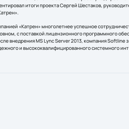
ентировал итоги проекта Сергей Шестаков, руководит
Катрен».
компанией «Катрен» многолетнее успешное сотрудничес
сновном, с поставкой лицензионного программного об
осле внедрения MS Lync Server 2013, компания Softline
адежного и высококвалифицированного системного инт