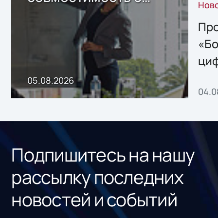
Нов
решением Sharx
Storage 2.x для
Про
хранения данных
«Бо
ци
пр
05.08.2026
04.0
без
ном
«1С
Подпишитесь на нашу
рассылку последних
новостей и событий