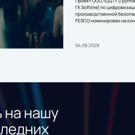
Проект ООО «ЦЦТ» (Группа
ГК Softline) по цифровизац
производственной безопа
FESCO номинирован на кон
«1С:Проект года»
04.08.2026
 на нашу
следних