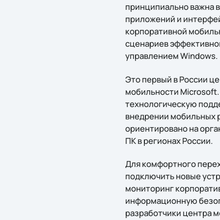
принципиально важна в
приложений и интерфей
корпоративной мобильн
сценариев эффективног
управлением Windows.
Это первый в России ц
мобильности Microsoft
технологическую подде
внедрении мобильных р
ориентировано на орган
ПК в регионах России.
Для комфортного пере
подключить новые устро
мониторинг корпоратив
информационную безопас
разработчики центра м