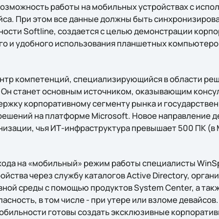
озможность работы на мобильных устройствах с испо
са. При этом все данные должны быть синхронизирова
ости Softline, создается с целью демонстрации корп
о и удобного использования планшетных компьютеро
ентр компетенций, специализирующийся в области ре
. Он станет основным источником, оказывающим конс
ржку корпоративному сегменту рынка и государствен
ешений на платформе Microsoft. Новое направление де
изации, чья ИТ-инфраструктура превышает 500 ПК (в М
хода на «мобильный» режим работы специалисты WinS
йства через службу каталогов Active Directory, орган
ной среды с помощью продуктов System Center, а так
ность, в том числе - при утере или взломе девайсов.
обильности готовы создать эксклюзивные корпорати