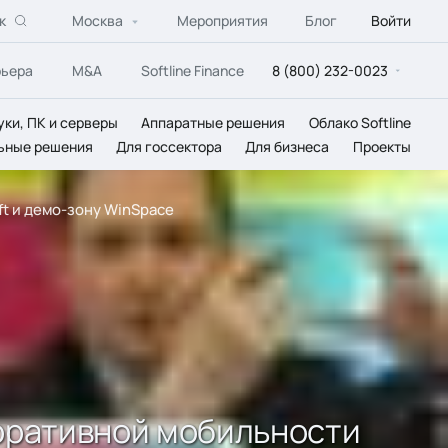
к
Москва
Мероприятия
Блог
Войти
рьера
M&A
Softline Finance
8 (800) 232-0023
уки, ПК и серверы
Аппаратные решения
Облако Softline
ьные решения
Для госсектора
Для бизнеса
Проекты
ft и демо-зону WinSpace
поративной мобильности