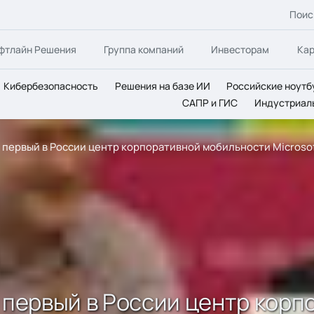
Поис
фтлайн Решения
Группа компаний
Инвесторам
Ка
Кибербезопасность
Решения на базе ИИ
Российские ноутб
САПР и ГИС
Индустриал
а первый в России центр корпоративной мобильности Microso
а первый в России центр кор