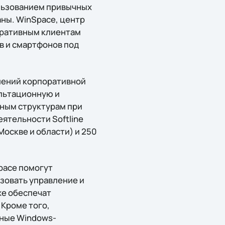
льзованием привычных
ны. WinSpace, центр
оративным клиентам
в и смартфонов под
шений корпоративной
ультационную и
ным структурам при
ятельности Softline
оскве и области) и 250
pace помогут
изовать управление и
же обеспечат
 Кроме того,
вные Windows-