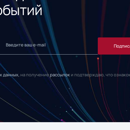
обытий
Подпис
х данных,
на получение
рассылок
и подтверждаю, что ознако