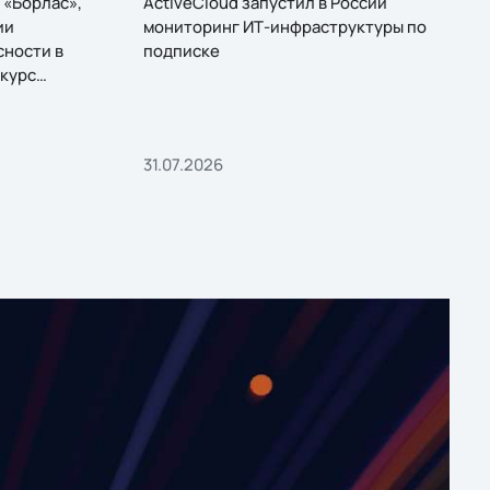
 «Борлас»,
ActiveCloud запустил в России
ии
мониторинг ИТ-инфраструктуры по
сности в
подписке
курс
31.07.2026