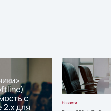
ники»
ftline)
мость с
Новости
 2.x для