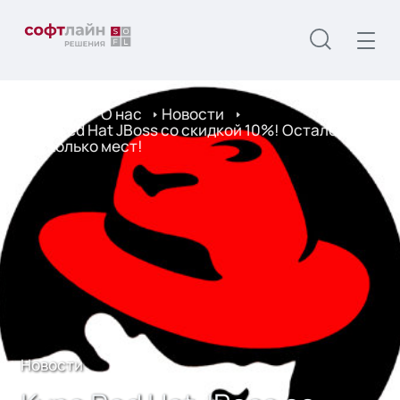
Главная
О нас
Новости
Курс Red Hat JBoss со скидкой 10%! Осталось
несколько мест!
Новости