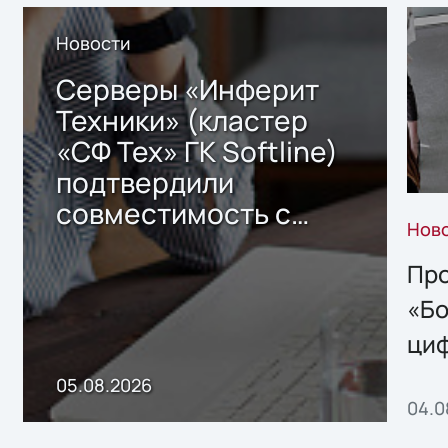
Новости
Серверы «Инферит
Техники» (кластер
«СФ Тех» ГК Softline)
подтвердили
совместимость с
Нов
решением Sharx
Storage 2.x для
Про
хранения данных
«Бо
ци
пр
05.08.2026
04.0
без