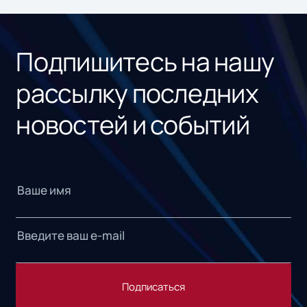
ном
«1С
Подпишитесь на нашу
рассылку последних
новостей и событий
Подписаться