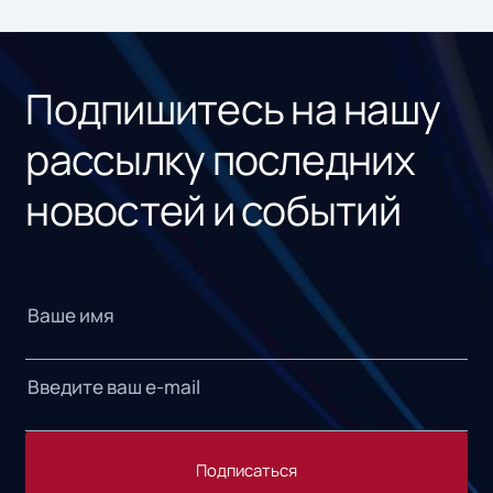
ном
«1С
Подпишитесь на нашу
рассылку последних
новостей и событий
Подписаться