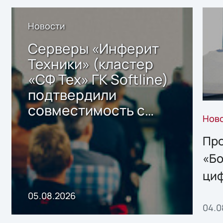
Новости
Серверы «Инферит
Техники» (кластер
«СФ Тех» ГК Softline)
подтвердили
совместимость с
Нов
решением Sharx
Storage 2.x для
Про
хранения данных
«Бо
ци
пр
05.08.2026
04.0
без