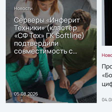
Новости
Серверы «Инферит
Техники» (кластер
«СФ Тех» ГК Softline)
подтвердили
совместимость с
Нов
решением Sharx
Storage 2.x для
Про
хранения данных
«Бо
ци
пр
05.08.2026
04.0
без
ном