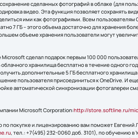
сохранение сделанных фотографий в облаке (для пол
кодировка видео. Эта функция позволяет сохранять ви
 делиться ими как фотографиями. Всем пользователям 
тно 7 ГБ – этого объема достаточно для хранения бол
ольшем объеме хранения пользователи могут увеличить
e Microsoft сделал подарок первым 100 000 пользовате
 облачного хранилища бесплатно в течение одного го
получить дополнительные 5 ГБ бесплатного хранилища 
шение пользователя присоединиться к OneDrive. И еще
ройке автоматической синхронизации фотогалереи см
пании Microsoft Corporation:
http://store.softline.ru/mi
 по покупке и лицензированию вам поможет Евгений Л
ne.ru
, тел.: +7(495) 232-0060 доб. 3101), по обучению в