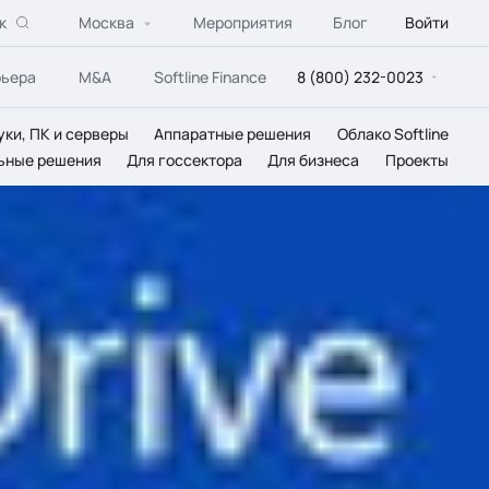
к
Москва
Мероприятия
Блог
Войти
рьера
M&A
Softline Finance
8 (800) 232-0023
уки, ПК и серверы
Аппаратные решения
Облако Softline
ьные решения
Для госсектора
Для бизнеса
Проекты