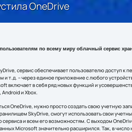
устила OneDrive
пользователям по всему миру облачный сервис хра
kyDrive, сервис обеспечивает пользователю доступ к 
м и т.д. – через единое приложение с любого устройс
soft включает в себя ряд новых функций и усовершенс
 Android и Xbox.
ься OneDrive, нужно просто создать свою учетную запи
анилищем SkyDrive, смогут использовать свои учетные
о сервиса и всем его возможностям. С выходом OneDri
анных Microsoft значительно расширился. Так, в числ