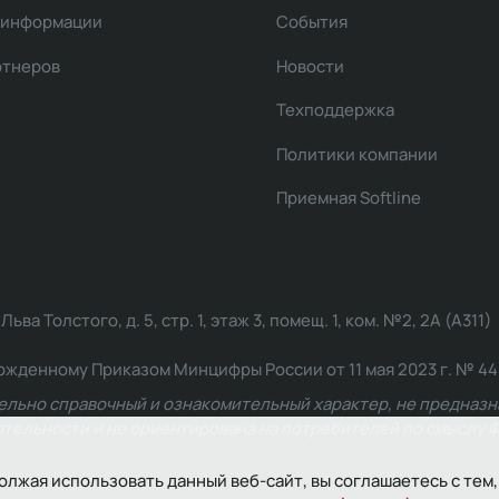
 информации
События
ртнеров
Новости
Техподдержка
Политики компании
Приемная Softline
ва Толстого, д. 5, стр. 1, этаж 3, помещ. 1, ком. №2, 2А (А311)
жденному Приказом Минцифры России от 11 мая 2023 г. № 449: 2
ельно справочный и ознакомительный характер, не предназна
ельности и не ориентирована на потребителей по смыслу Ф
олжая использовать данный веб-сайт, вы соглашаетесь с тем,