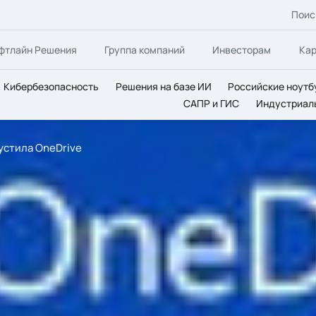
Поис
фтлайн Решения
Группа компаний
Инвесторам
Ка
Кибербезопасность
Решения на базе ИИ
Российские ноутб
САПР и ГИС
Индустриал
устила OneDrive