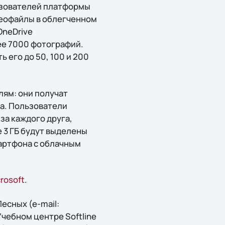
ьзователей платформы
деофайлы в облегченном
OneDrive
ее 7000 фотографий.
 его до 50, 100 и 200
лям: они получат
да. Пользователи
за каждого друга,
 3 ГБ будут выделены
артфона с облачным
crosoft
.
есных (e-mail:
 Учебном центре Softline