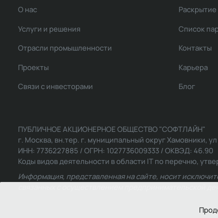
О нас
Раскрытие
Услуги и решения
Список па
Отрасли промышленности
Контакты
Проекты
Карьера
Связи с инвесторами
Блог
ПУБЛИЧНОЕ АКЦИОНЕРНОЕ ОБЩЕСТВО "СОФТЛАЙН"
г. Москва, вн.тер. г. муниципальный округ Хамовники, ул Ль
ИНН: 7736227885 / ОГРН: 1027736009333 / ОКВЭД: 46.90
Коды видов деятельности в области IT по перечню, утвер
Информация, представленная на сайте, носит исключит
связанных с осуществлением предпринимательской деят
Прод