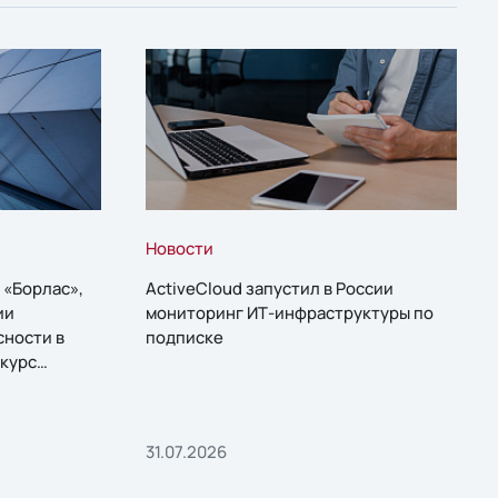
Новости
 «Борлас»,
ActiveCloud запустил в России
ии
мониторинг ИТ-инфраструктуры по
сности в
подписке
курс
31.07.2026