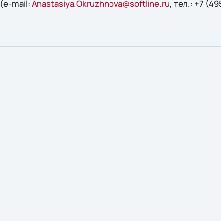
(e-mail:
Anastasiya.Okruzhnova@softline.ru
, тел.: +7 (4