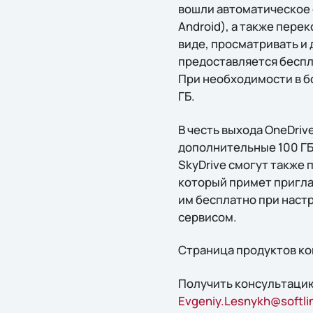
вошли автоматическое 
Android), а также пере
виде, просматривать и
предоставляется беспла
При необходимости в б
ГБ.
В честь выхода OneDriv
дополнительные 100 ГБ
SkyDrive смогут также 
который примет пригла
им бесплатно при наст
сервисом.
Страница продуктов ком
Получить консультацию
Evgeniy.Lesnykh@softli