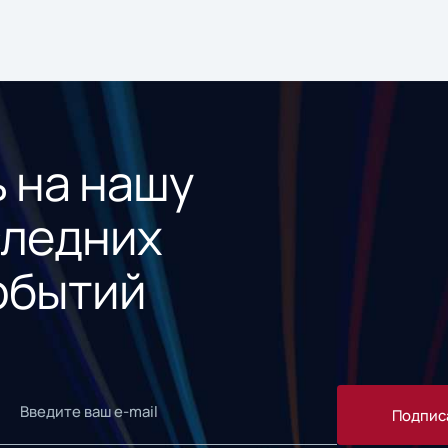
 на нашу
следних
обытий
Подпис