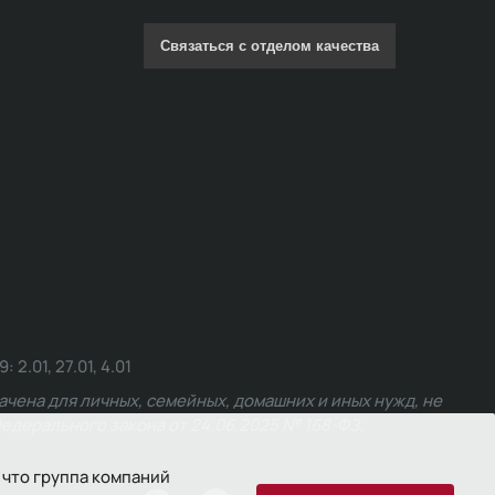
Связаться с отделом качества
.01, 27.01, 4.01
чена для личных, семейных, домашних и иных нужд, не
едерального закона от 24.06.2025 № 168-ФЗ.
 что группа компаний