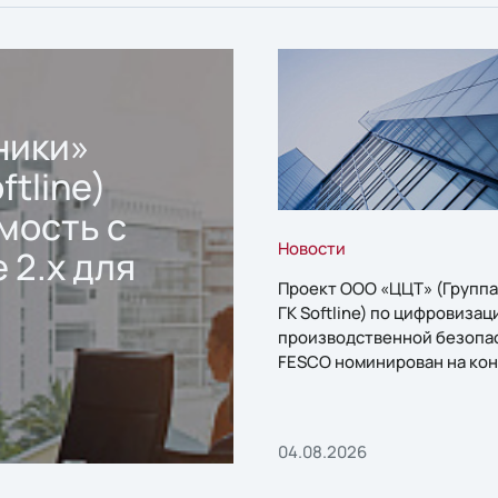
ники»
ftline)
мость с
Новости
 2.x для
Проект ООО «ЦЦТ» (Группа
ГК Softline) по цифровизац
производственной безопа
FESCO номинирован на кон
«1С:Проект года»
04.08.2026