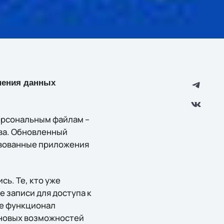
нения данных
персональным файлам –
тва. Обновленный
твованные приложения
сь. Те, кто уже
 записи для доступа к
ve функционал
о новых возможностей