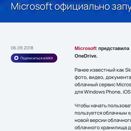
Microsoft официально зап
06.09.2018
Microsoft
представила 
OneDrive.
Подписаться в MAX
Ранее известный как S
фото, видео, документа
облачный сервис Micro
для Windows Phone, iOS,
Чтобы начать пользоват
пользуется облачным хр
новой версии облачног
облачного хранилища д