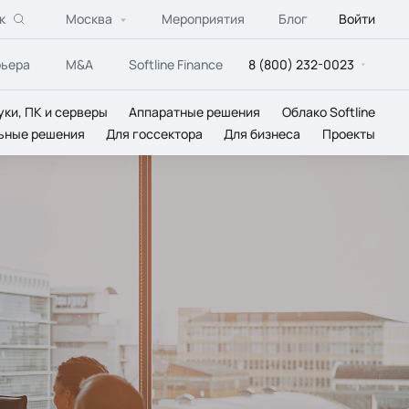
к
Москва
Мероприятия
Блог
Войти
рьера
M&A
Softline Finance
8 (800) 232-0023
уки, ПК и серверы
Аппаратные решения
Облако Softline
ьные решения
Для госсектора
Для бизнеса
Проекты