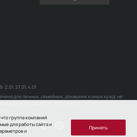
.01, 27.01, 4.01
чена для личных, семейных, домашних и иных нужд, не
едерального закона от 24.06.2025 № 168-ФЗ.
 что группа компаний
мые для работы сайта и
ости
Принять
параметров и