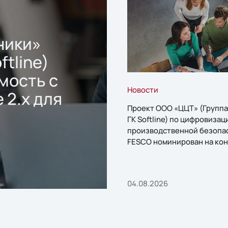
ники»
ftline)
мость с
Новости
 2.x для
Проект ООО «ЦЦТ» (Группа
ГК Softline) по цифровизац
производственной безопа
FESCO номинирован на кон
«1С:Проект года»
04.08.2026