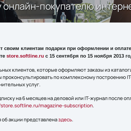
 онлайн-покупателю интерне
ит своим клиентам подарки при оформлении и оплате
йте
store.softline.ru
с 15 сентября по 15 ноября 2013 го
ных клиентов, которые оформляют заказы из каталог
овы проконсультировать по комплексному построению I
нительных услуг.
писку на 6 месяцев на деловой или IT-журнал после о
//store.softline.ru/magazine-subscription
.
 об акции представлена
здесь
.