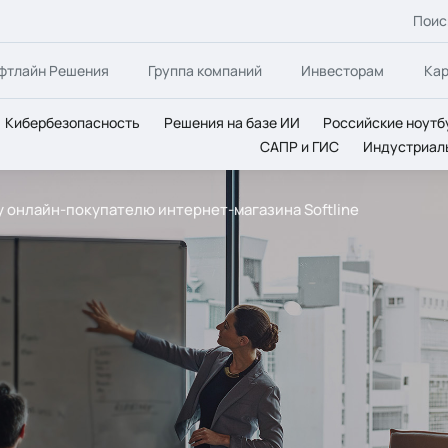
Поис
фтлайн Решения
Группа компаний
Инвесторам
Ка
Кибербезопасность
Решения на базе ИИ
Российские ноутб
САПР и ГИС
Индустриал
 онлайн-покупателю интернет-магазина Softline