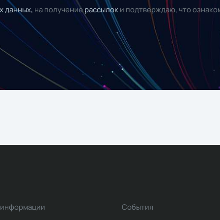
х данных,
на получение
рассылок
и подтверждаю, что ознако
 информации
События