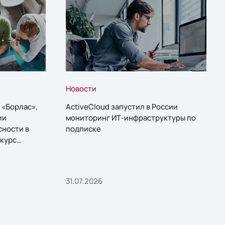
Новости
 «Борлас»,
ActiveCloud запустил в России
ии
мониторинг ИТ-инфраструктуры по
сности в
подписке
курс
31.07.2026