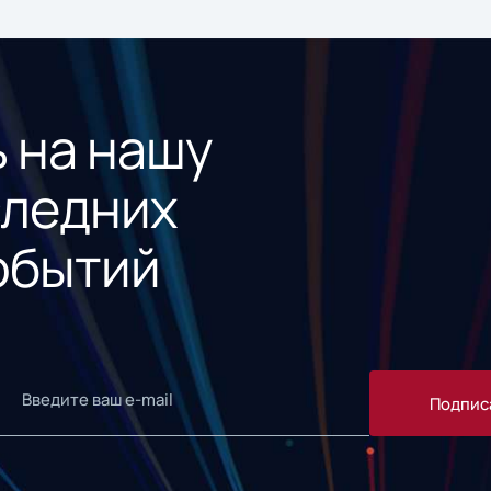
 на нашу
следних
обытий
Подпис