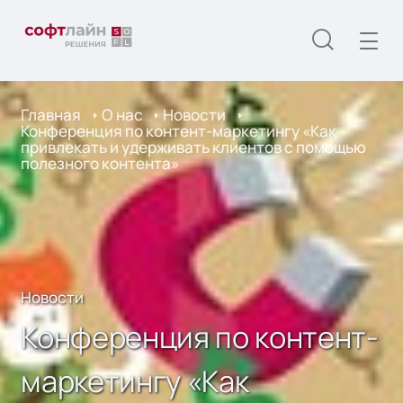
Главная
О нас
Новости
Конференция по контент-маркетингу «Как
привлекать и удерживать клиентов с помощью
полезного контента»
Новости
Конференция по контент-
маркетингу «Как