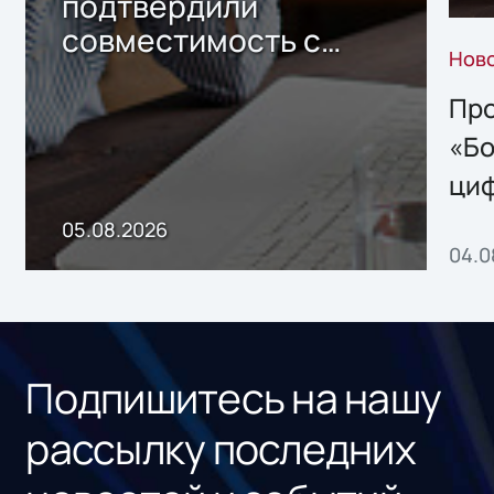
подтвердили
совместимость с
Нов
решением Sharx
Storage 2.x для
Про
хранения данных
«Бо
ци
пр
05.08.2026
04.0
без
ном
«1С
Подпишитесь на нашу
рассылку последних