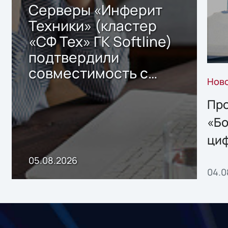
Серверы «Инферит
Техники» (кластер
«СФ Тех» ГК Softline)
подтвердили
совместимость с
Нов
решением Sharx
Storage 2.x для
Про
хранения данных
«Бо
ци
пр
05.08.2026
04.0
без
ном
«1С