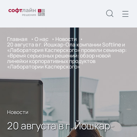
Главная
О нас
Новости
20 августа в г. Йошкар-Ола компании Softline и
«Лаборатория Касперского» провели семинар:
«Время серьезных решений: обзор новой
линейки корпоративных продуктов
«Лаборатории Касперского»
Новости
20 августа в г. Йошкар-