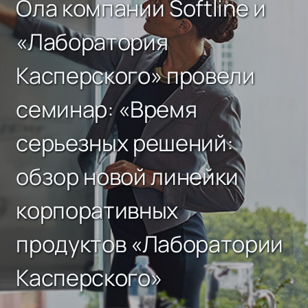
Ола компании Softline и
«Лаборатория
Касперского» провели
семинар: «Время
серьезных решений:
обзор новой линейки
корпоративных
продуктов «Лаборатории
Касперского»