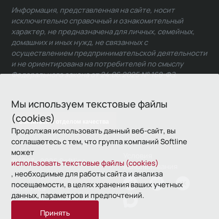
Информация, представленная на сайте, носит
исключительно справочный и ознакомительный
характер, не предназначена для личных, семейных,
домашних и иных нужд, не связанных с
осуществлением предпринимательской деятельности
и не ориентирована на потребителей по смыслу
Федерального закона от 24.06.2025 № 168-ФЗ.
Мы используем текстовые файлы
(cookies)
Связаться с отделом качества
Продолжая использовать данный веб-сайт, вы
соглашаетесь с тем, что группа компаний Softline
может
Условия
© 1993—2026 Softline
использовать текстовые файлы (cookies)
использования
, необходимые для работы сайта и анализа
посещаемости, в целях хранения ваших учетных
Политика
данных, параметров и предпочтений.
конфиденциальности
Принять