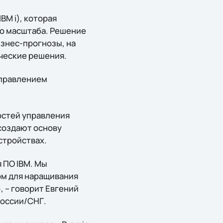
BM i), которая
го масштаба. Решение
знес-прогнозы, на
ческие решения.
управлением
остей управления
создают основу
стройствах.
я ПО IBM. Мы
ом для наращивания
, – говорит Евгений
России/СНГ.