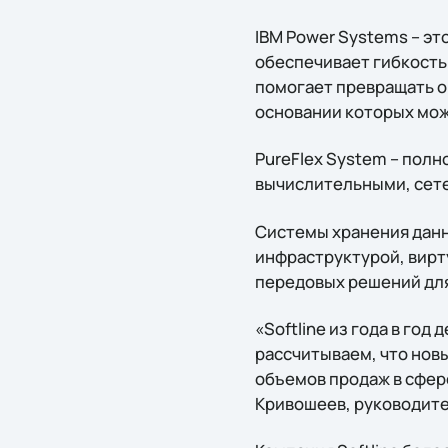
IBM Power Systems – это
обеспечивает гибкость
помогает превращать о
основании которых мо
PureFlex System – пол
вычислительными, сете
Системы хранения данн
инфраструктурой, вир
передовых решений для
«Softline из года в го
рассчитываем, что нов
объемов продаж в сфере
Кривошеев, руководите