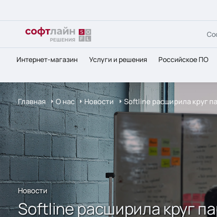
Со
Интернет-магазин
Услуги и решения
Российское ПО
Главная
О нас
Новости
Softline расширила круг 
Новости
Softline расширила круг п