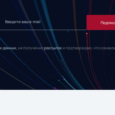
Подпис
х данных,
на получение
рассылок
и подтверждаю, что ознако