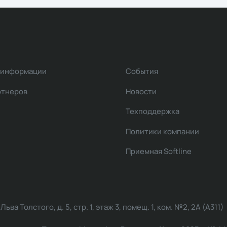
 информации
События
ртнеров
Новости
Техподдержка
Политики компании
Приемная Softline
ва Толстого, д. 5, стр. 1, этаж 3, помещ. 1, ком. №2, 2А (А311)