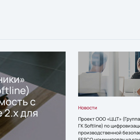
ники»
ftline)
мость с
Новости
 2.x для
Проект ООО «ЦЦТ» (Группа
ГК Softline) по цифровизац
производственной безопа
FESCO номинирован на кон