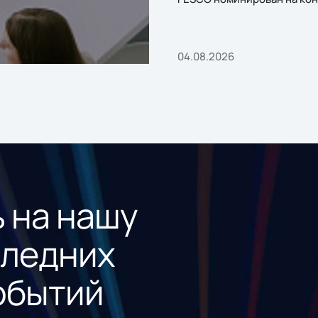
«1С:Проект года»
04.08.2026
 на нашу
следних
обытий