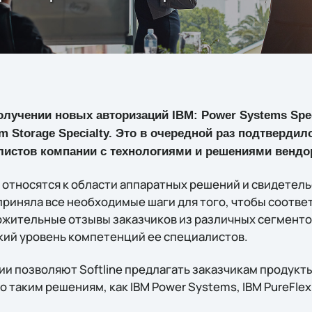
олучении новых авторизаций IBM: Power Systems Speci
em Storage Specialty. Это в очередной раз подтверди
листов компании с технологиями и решениями вендо
относятся к области аппаратных решений и свидетель
дприняла все необходимые шаги для того, чтобы соотв
ожительные отзывы заказчиков из различных сегменто
ий уровень компетенций ее специалистов.
и позволяют Softline предлагать заказчикам продукты
 таким решениям, как IBM Power Systems, IBM PureFlex,