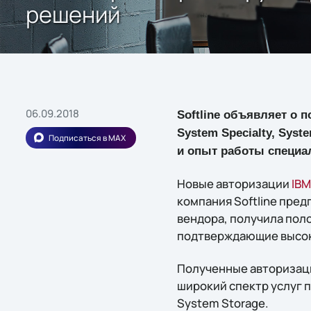
решений
06.09.2018
Softline объявляет о п
System Specialty, Syst
Подписаться в MAX
и опыт работы специа
Новые авторизации
IBM
компания Softline пре
вендора, получила пол
подтверждающие высок
Полученные авторизаци
широкий спектр услуг по
System Storage.