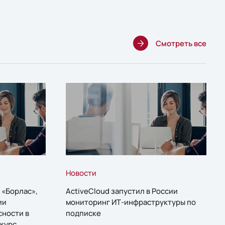
Смотреть все
Новости
 «Борлас»,
ActiveCloud запустил в России
ии
мониторинг ИТ-инфраструктуры по
сности в
подписке
курс