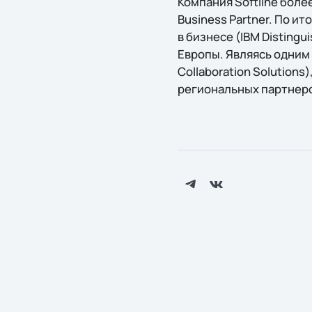
Компания Softline боле
Business Partner. По и
в бизнесе (IBM Disting
Европы. Являясь одним 
Collaboration Solution
региональных партнер