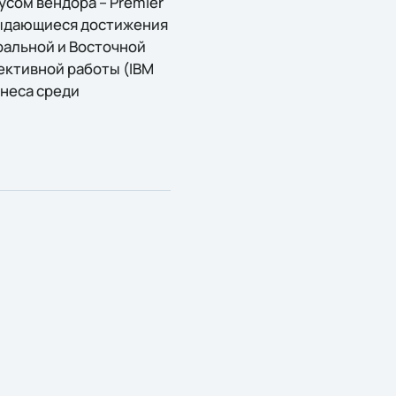
усом вендора – Premier
а выдающиеся достижения
тральной и Восточной
ективной работы (IBM
знеса среди