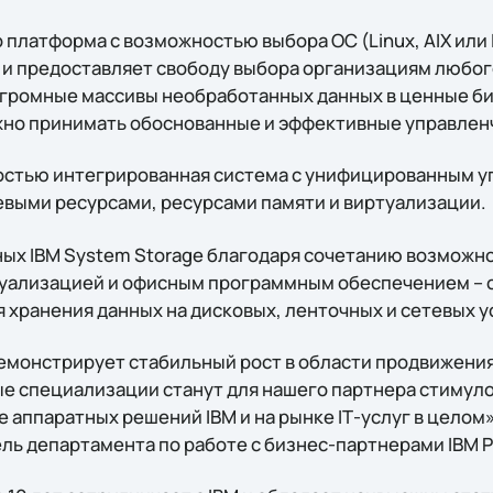
 платформа с возможностью выбора ОС (Linux, AIX или I
 и предоставляет свободу выбора организациям любо
громные массивы необработанных данных в ценные би
жно принимать обоснованные и эффективные управлен
ностью интегрированная система с унифицированным 
выми ресурсами, ресурсами памяти и виртуализации.
ых IBM System Storage благодаря сочетанию возможн
туализацией и офисным программным обеспечением – 
 хранения данных на дисковых, ленточных и сетевых у
д демонстрирует стабильный рост в области продвижени
ые специализации станут для нашего партнера стимул
 аппаратных решений IBM и на рынке IТ-услуг в целом»
ль департамента по работе с бизнес-партнерами IBM 