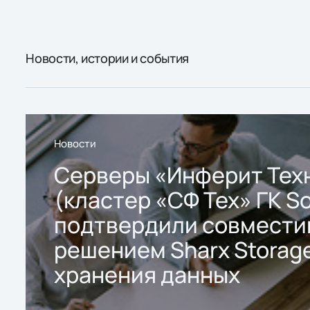
Новости, истории и события
Новости
Серверы «Инферит Тех
(кластер «СФ Тех» ГК So
подтвердили совмести
решением Sharx Storage
хранения данных