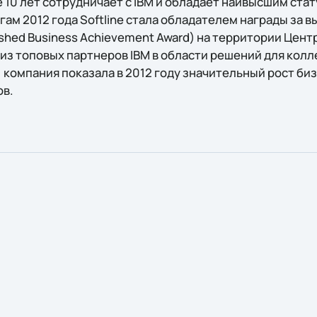
е 10 лет сотрудничает с IBM и обладает наивысшим стат
тогам 2012 года Softline стала обладателем награды з
uished Business Achievement Award) на территории Цен
из топовых партнеров IBM в области решений для колл
s), компания показала в 2012 году значительный рост би
ов.