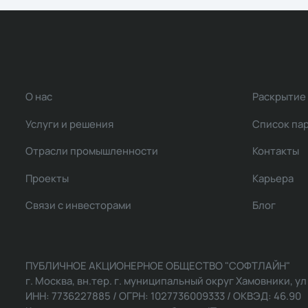
О нас
Раскрытие
Услуги и решения
Список па
Отрасли промышленности
Контакты
Проекты
Карьера
Связи с инвесторами
Блог
ПУБЛИЧНОЕ АКЦИОНЕРНОЕ ОБЩЕСТВО "СОФТЛАЙН"
г. Москва, вн.тер. г. муниципальный округ Хамовники, ул Ль
ИНН: 7736227885 / ОГРН: 1027736009333 / ОКВЭД: 46.90