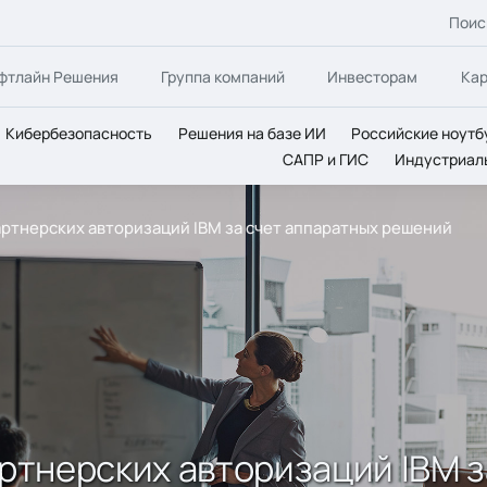
Поис
фтлайн Решения
Группа компаний
Инвесторам
Ка
Кибербезопасность
Решения на базе ИИ
Российские ноутб
САПР и ГИС
Индустриал
партнерских авторизаций IBM за счет аппаратных решений
артнерских авторизаций IBM 