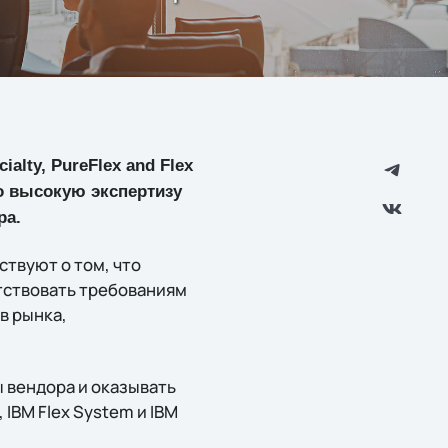
alty, PureFlex and Flex
ло высокую экспертизу
ра.
ствуют о том, что
етствовать требованиям
в рынка,
 вендора и оказывать
 IBM Flex System и IBM