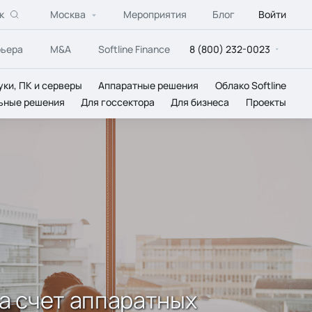
к
Москва
Мероприятия
Блог
Войти
рьера
M&A
Softline Finance
8 (800) 232-0023
уки, ПК и серверы
Аппаратные решения
Облако Softline
ьные решения
Для госсектора
Для бизнеса
Проекты
за счет аппаратных