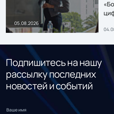
хранения данных
«Бо
ци
пр
05.08.2026
04.0
без
ном
«1С
Подпишитесь на нашу
рассылку последних
новостей и событий