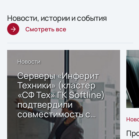
Новости, истории и события
Смотреть все
Новости
Серверы «Инферит
Техники» (кластер
«СФ Тех» ГК Softline)
подтвердили
совместимость с
Нов
решением Sharx
Storage 2.x для
Про