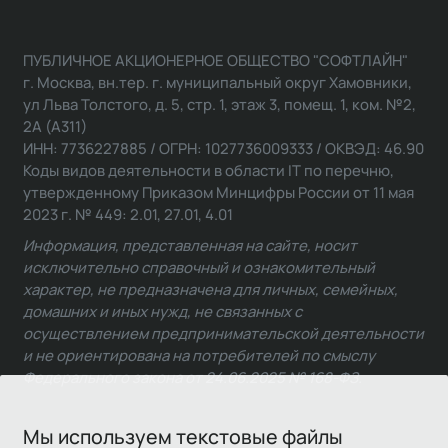
ПУБЛИЧНОЕ АКЦИОНЕРНОЕ ОБЩЕСТВО "СОФТЛАЙН"
г. Москва, вн.тер. г. муниципальный округ Хамовники,
ул Льва Толстого, д. 5, стр. 1, этаж 3, помещ. 1, ком. №2,
2А (А311)
ИНН: 7736227885 / ОГРН: 1027736009333 / ОКВЭД: 46.90
Коды видов деятельности в области IT по перечню,
утвержденному Приказом Минцифры России от 11 мая
2023 г. № 449: 2.01, 27.01, 4.01
Информация, представленная на сайте, носит
исключительно справочный и ознакомительный
характер, не предназначена для личных, семейных,
домашних и иных нужд, не связанных с
осуществлением предпринимательской деятельности
и не ориентирована на потребителей по смыслу
Федерального закона от 24.06.2025 № 168-ФЗ.
Мы используем текстовые файлы