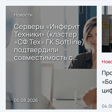
Новости
Серверы «Инферит
Техники» (кластер
«СФ Тех» ГК Softline)
подтвердили
совместимость с
Нов
решением Sharx
Storage 2.x для
Про
хранения данных
«Бо
ци
пр
05.08.2026
04.0
без