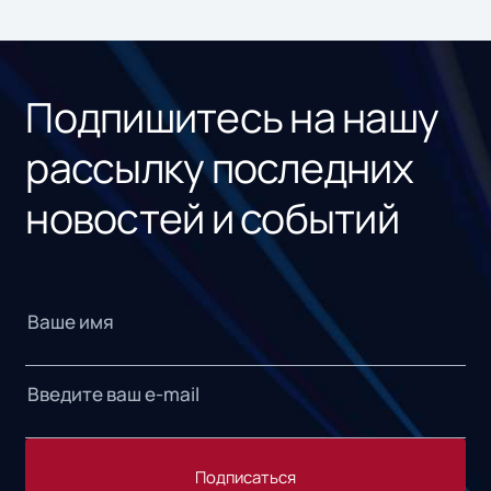
ном
«1С
Подпишитесь на нашу
рассылку последних
новостей и событий
Подписаться