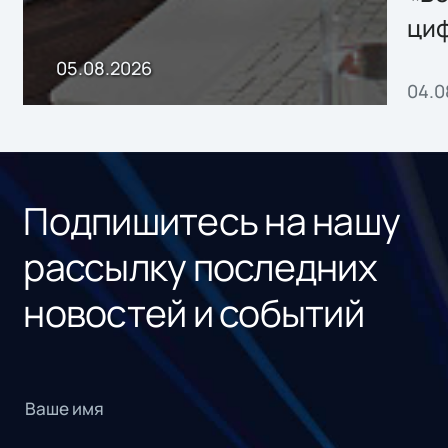
ци
пр
05.08.2026
04.0
без
ном
«1С
Подпишитесь на нашу
рассылку последних
новостей и событий