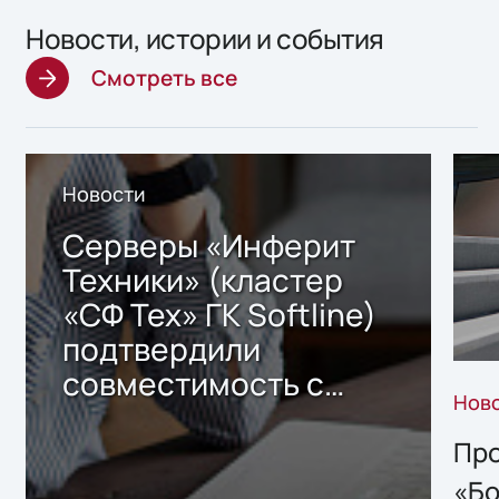
Новости, истории и события
Смотреть все
Новости
Серверы «Инферит
Техники» (кластер
«СФ Тех» ГК Softline)
подтвердили
совместимость с
Нов
решением Sharx
Storage 2.x для
Про
хранения данных
«Бо