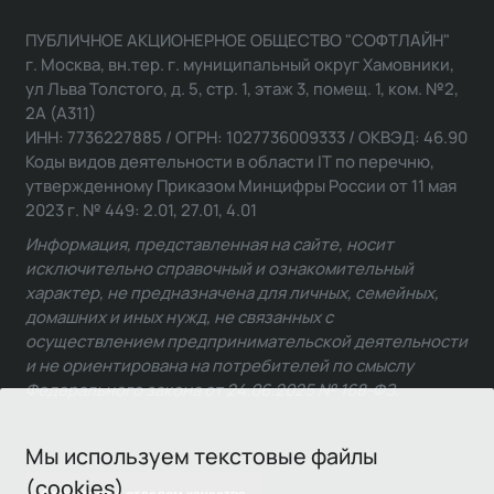
ПУБЛИЧНОЕ АКЦИОНЕРНОЕ ОБЩЕСТВО "СОФТЛАЙН"
г. Москва, вн.тер. г. муниципальный округ Хамовники,
ул Льва Толстого, д. 5, стр. 1, этаж 3, помещ. 1, ком. №2,
2А (А311)
ИНН: 7736227885 / ОГРН: 1027736009333 / ОКВЭД: 46.90
Коды видов деятельности в области IT по перечню,
утвержденному Приказом Минцифры России от 11 мая
2023 г. № 449: 2.01, 27.01, 4.01
Информация, представленная на сайте, носит
исключительно справочный и ознакомительный
характер, не предназначена для личных, семейных,
домашних и иных нужд, не связанных с
осуществлением предпринимательской деятельности
и не ориентирована на потребителей по смыслу
Федерального закона от 24.06.2025 № 168-ФЗ.
Мы используем текстовые файлы
(cookies)