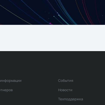
 информации
События
ртнеров
Новости
Техподдержка