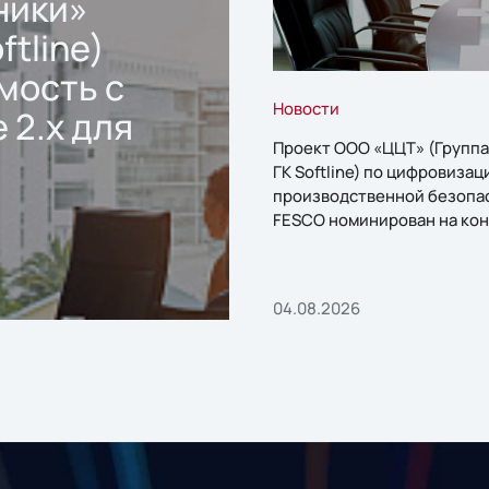
ники»
ftline)
мость с
Новости
 2.x для
Проект ООО «ЦЦТ» (Группа
ГК Softline) по цифровизац
производственной безопа
FESCO номинирован на кон
«1С:Проект года»
04.08.2026