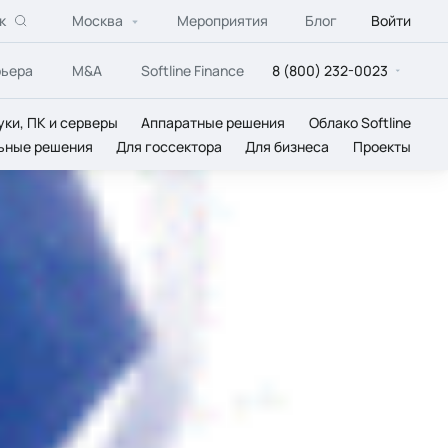
к
Москва
Мероприятия
Блог
Войти
рьера
M&A
Softline Finance
8 (800) 232-0023
уки, ПК и серверы
Аппаратные решения
Облако Softline
ьные решения
Для госсектора
Для бизнеса
Проекты