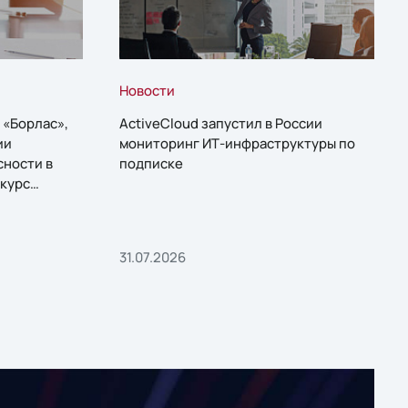
Новости
 «Борлас»,
ActiveCloud запустил в России
ии
мониторинг ИТ-инфраструктуры по
сности в
подписке
курс
31.07.2026