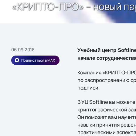
«КРИПТО-ПРО» – новый пар
06.09.2018
Учебный центр Softlin
начале сотрудничеств
Подписаться в MAX
Компания «КРИПТО-ПРО»
по распространению с
подписи.
В УЦ Softline вы может
криптографической за
Он поможет вам научит
навыки принятия решен
практическими аспекта