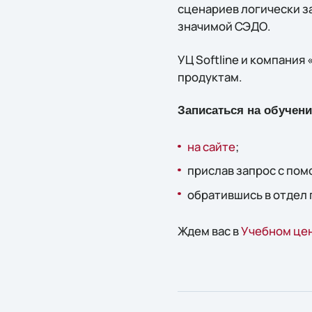
сценариев логически з
значимой СЭДО.
УЦ Softline и компани
продуктам.
Записаться на обучен
на сайте
;
прислав запрос c по
обратившись в отдел 
Ждем вас в
Учебном цен