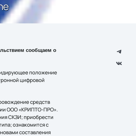
ne
вольствием сообщаем о
 лидирующее положение
тронной цифровой
провождение средств
нии ООО «КРИПТО-ПРО».
ния СКЗИ; приобрести
ипа; ознакомится с
сновами составления