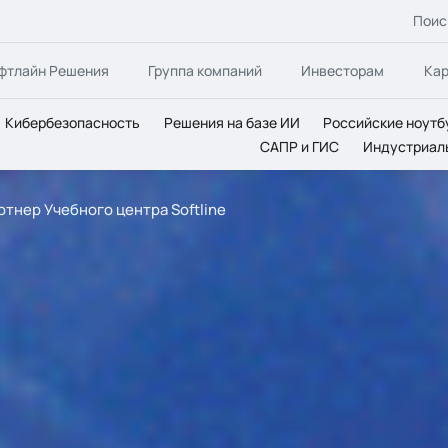
Поис
фтлайн Решения
Группа компаний
Инвесторам
Ка
Кибербезопасность
Решения на базе ИИ
Российские ноутб
САПР и ГИС
Индустриал
тнер Учебного центра Softline