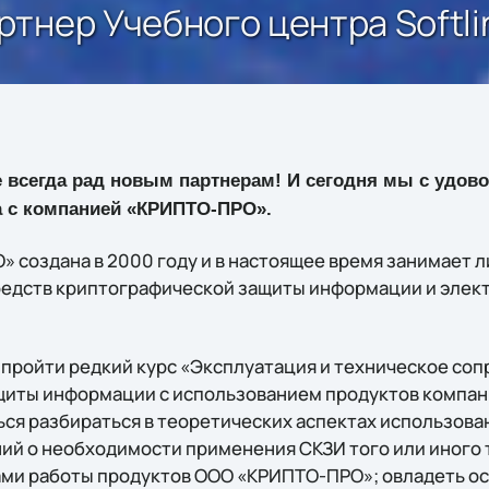
тнер Учебного центра Softli
e всегда рад новым партнерам! И сегодня мы с удо
а с компанией «КРИПТО-ПРО».
 создана в 2000 году и в настоящее время занимает
редств криптографической защиты информации и элек
е пройти редкий курс «Эксплуатация и техническое со
щиты информации с использованием продуктов компа
ься разбираться в теоретических аспектах использова
ий о необходимости применения СКЗИ того или иного т
ми работы продуктов ООО «КРИПТО-ПРО»; овладеть о