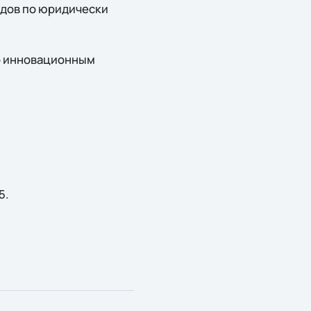
одов по юридически
по инновационным
5.