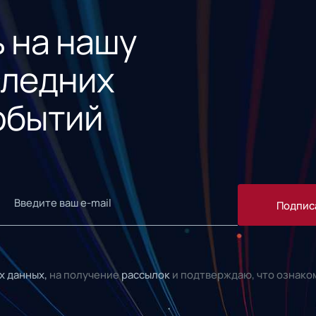
 на нашу
следних
обытий
Подпис
х данных,
на получение
рассылок
и подтверждаю, что ознако