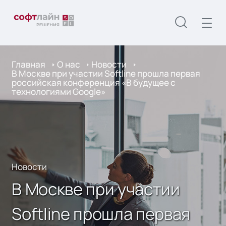
Главная
О нас
Новости
В Москве при участии Softline прошла первая
российская конференция «В будущее с
технологиями Google»
Новости
В Москве при участии
Softline прошла первая