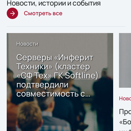
Новости, истории и события
Смотреть все
Новости
Серверы «Инферит
Техники» (кластер
«СФ Тех» ГК Softline)
подтвердили
совместимость с
Нов
решением Sharx
Storage 2.x для
Про
хранения данных
«Бо