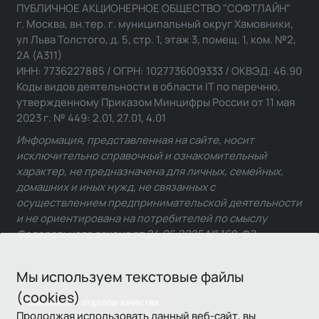
ПУБЛИЧНОЕ АКЦИОНЕРНОЕ ОБЩЕСТВО "СОФТЛАЙН"
г. Москва, вн.тер. г. муниципальный округ Хамовники,
ул Льва Толстого, д. 5, стр. 1, этаж 3, помещ. 1, ком. №2,
2А (А311)
ИНН: 7736227885 / ОГРН: 1027736009333 / ОКВЭД: 46.90
Коды видов деятельности в области IT по перечню,
утвержденному Приказом Минцифры России от 11 мая
2023 г. № 449: 2.01, 27.01, 4.01
Информация, представленная на сайте, носит
исключительно справочный и ознакомительный
характер, не предназначена для личных, семейных,
домашних и иных нужд, не связанных с
осуществлением предпринимательской деятельности
и не ориентирована на потребителей по смыслу
Федерального закона от 24.06.2025 № 168-ФЗ.
Мы используем текстовые файлы
(cookies)
Связаться с отделом качества
Продолжая использовать данный веб-сайт, вы