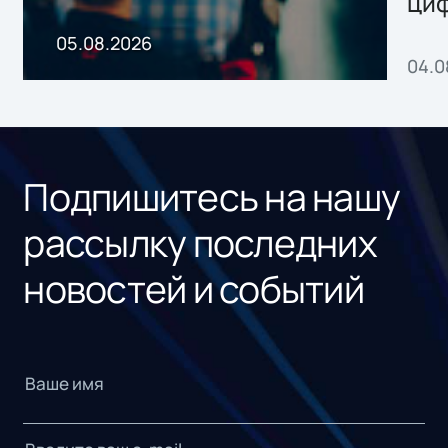
ци
пр
05.08.2026
04.0
без
ном
«1С
Подпишитесь на нашу
рассылку последних
новостей и событий