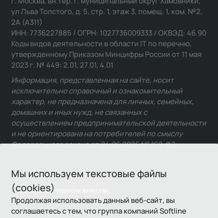
г. Москва, вн.тер. г. муниципальный округ Хамовники,
ул Льва Толстого, д. 5, стр. 1, этаж 3, помещ. 1, ком. №2,
2А (А311)
ИНН: 7736227885 / ОГРН: 1027736009333 / ОКВЭД: 46.90
Коды видов деятельности в области IT по перечню,
утвержденному Приказом Минцифры России от 11 мая
2023 г. № 449: 2.01, 27.01, 4.01
Информация, представленная на сайте, носит
исключительно справочный и ознакомительный
характер, не предназначена для личных, семейных,
домашних и иных нужд, не связанных с
осуществлением предпринимательской деятельности
и не ориентирована на потребителей по смыслу
Федерального закона от 24.06.2025 № 168-ФЗ.
Мы используем текстовые файлы
(cookies)
Связаться с отделом качества
Продолжая использовать данный веб-сайт, вы
соглашаетесь с тем, что группа компаний Softline