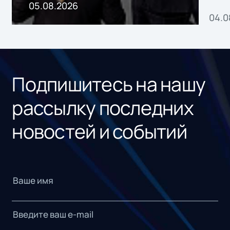
пр
05.08.2026
04.0
без
ном
«1С
Подпишитесь на нашу
рассылку последних
новостей и событий