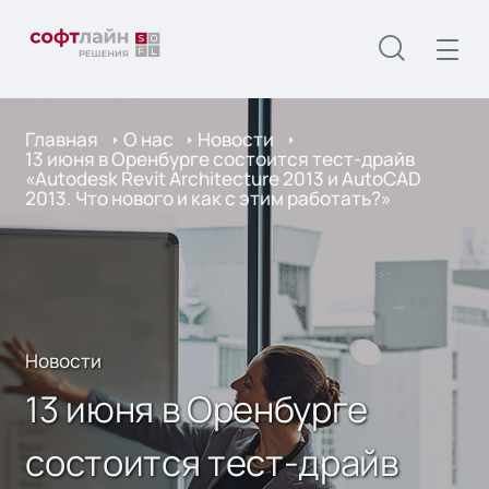
Главная
О нас
Новости
13 июня в Оренбурге состоится тест-драйв
«Autodesk Revit Architecture 2013 и AutoCAD
2013. Что нового и как с этим работать?»
Новости
13 июня в Оренбурге
состоится тест-драйв