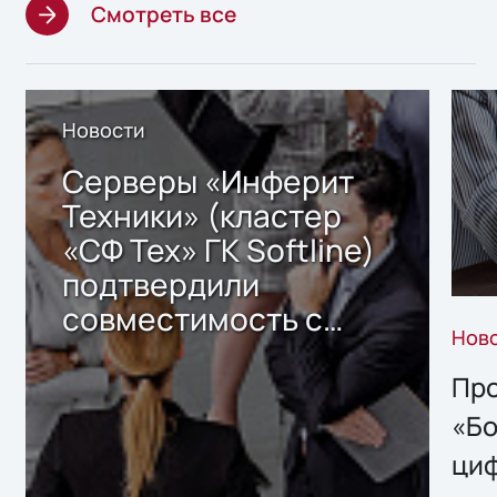
Смотреть все
Новости
Серверы «Инферит
Техники» (кластер
«СФ Тех» ГК Softline)
подтвердили
совместимость с
Нов
решением Sharx
Storage 2.x для
Про
хранения данных
«Бо
ци