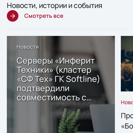
Новости, истории и события
Смотреть все
Новости
Серверы «Инферит
Техники» (кластер
«СФ Тех» ГК Softline)
подтвердили
совместимость с
Нов
решением Sharx
Storage 2.x для
Про
хранения данных
«Бо