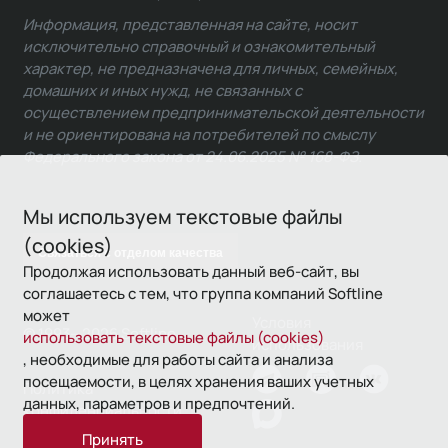
Информация, представленная на сайте, носит
исключительно справочный и ознакомительный
характер, не предназначена для личных, семейных,
домашних и иных нужд, не связанных с
осуществлением предпринимательской деятельности
и не ориентирована на потребителей по смыслу
Федерального закона от 24.06.2025 № 168-ФЗ.
Мы используем текстовые файлы
(cookies)
Связаться с отделом качества
Продолжая использовать данный веб-сайт, вы
соглашаетесь с тем, что группа компаний Softline
может
Условия
© 1993—2026 Softline
использовать текстовые файлы (cookies)
использования
, необходимые для работы сайта и анализа
посещаемости, в целях хранения ваших учетных
Политика
данных, параметров и предпочтений.
конфиденциальности
Принять