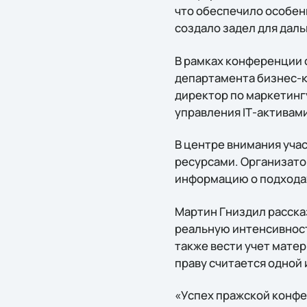
что обеспечило особен
создало задел для дал
В рамках конференции 
департамента бизнес-к
директор по маркетингу
управления IТ-активами 
В центре внимания уча
ресурсами. Организатор
информацию о подходах
Мартин Гниздил расска
реальную интенсивност
также вести учет мате
праву считается одной
«Успех пражской конфе