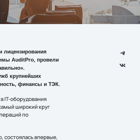
ти лицензирования
емы AuditPro, провели
авильно».
ужб крупнейших
ность, финансы и ТЭК.
а IT-оборудования
самый широкий круг
операций по
, состоялась впервые,