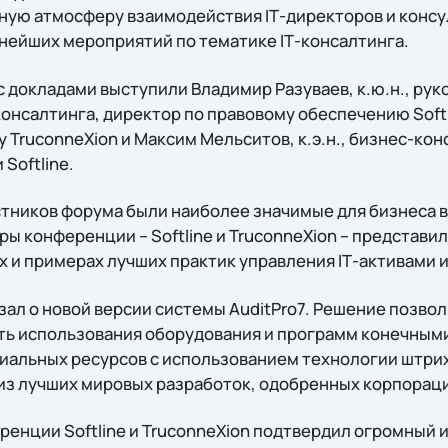
ную атмосферу взаимодействия IТ-директоров и консул
ьнейших мероприятий по тематике IТ-консалтинга.
с докладами выступили Владимир Разуваев, к.ю.н., ру
онсалтинга, директор по правовому обеспечению Softl
 TruconneXion и Максим Мельситов, к.э.н., бизнес-ко
Softline.
стников форума были наиболее значимые для бизнеса в
ы конференции – Softline и TruconneXion – представи
 и примерах лучших практик управления IТ-активами и
зал о новой версии системы AuditPro7. Решение позво
ь использования оборудования и программ конечными
риальных ресурсов с использованием технологии штрих
 из лучших мировых разработок, одобренных корпораци
ренции Softline и TruconneXion подтвердил огромный