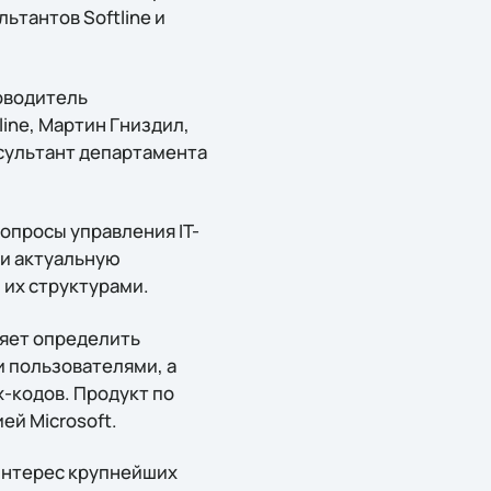
ьтантов Softline и
ководитель
ine, Мартин Гниздил,
нсультант департамента
опросы управления IT-
ли актуальную
 их структурами.
ляет определить
 пользователями, а
-кодов. Продукт по
ей Microsoft.
 интерес крупнейших