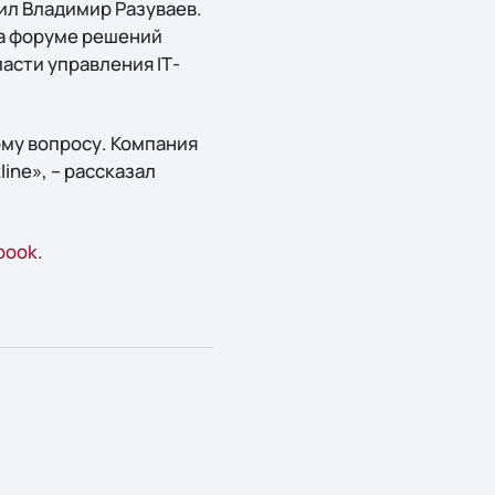
ил Владимир Разуваев.
на форуме решений
асти управления IТ-
ому вопросу. Компания
ine», – рассказал
book
.