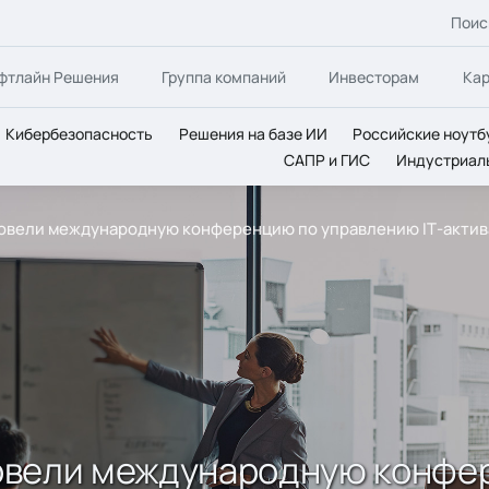
Поис
фтлайн Решения
Группа компаний
Инвесторам
Ка
Кибербезопасность
Решения на базе ИИ
Российские ноутб
САПР и ГИС
Индустриал
 провели международную конференцию по управлению IТ-акти
провели международную конфе