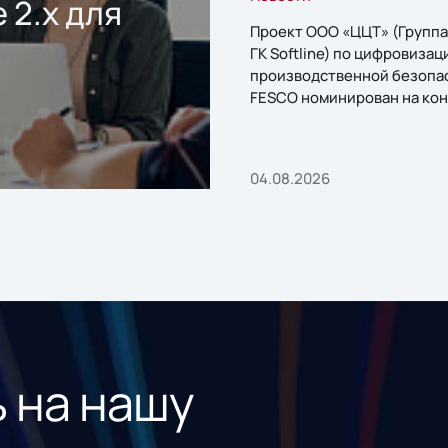
 2.x для
Проект ООО «ЦЦТ» (Группа
ГК Softline) по цифровизац
производственной безопа
FESCO номинирован на кон
«1С:Проект года»
04.08.2026
 на нашу