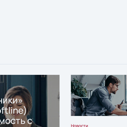
ники»
ftline)
мость с
Новости