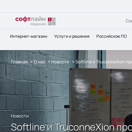
Со
Интернет-магазин
Услуги и решения
Российское ПО
Главная
О нас
Новости
Softline и TruconneXion
Новости
Softline и TruconneXion 