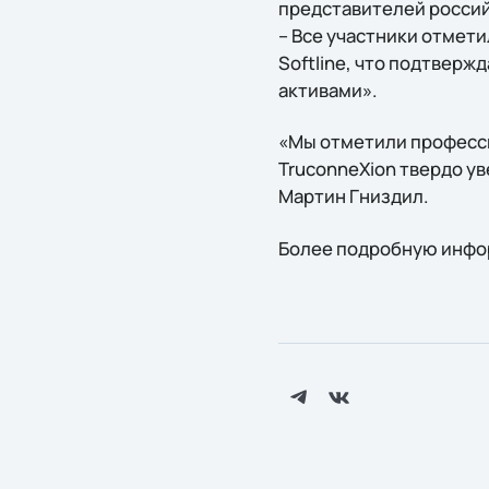
представителей российс
– Все участники отмет
Softline, что подтверж
активами».
«Мы отметили професси
TruconneXion твердо ув
Мартин Гниздил.
Более подробную инфо