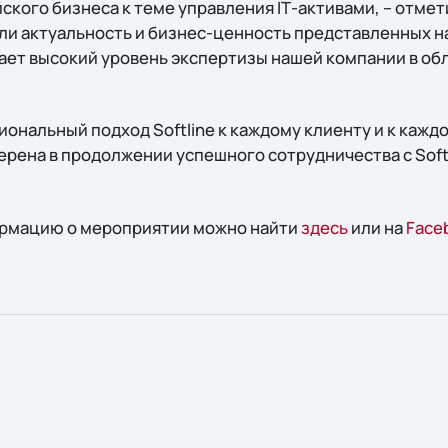
кого бизнеса к теме управления IТ-активами, – отмет
или актуальность и бизнес-ценность представленных 
дает высокий уровень экспертизы нашей компании в обл
ональный подход Softline к каждому клиенту и к кажд
ерена в продолжении успешного сотрудничества с Softl
рмацию о мероприятии можно найти
здесь
или на
Face