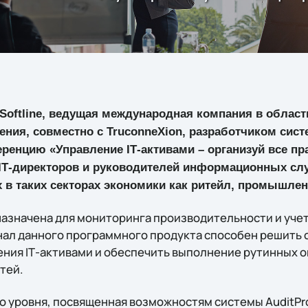
е Softline, ведущая международная компания в облас
ния, совместно с TruconneXion, разработчиком сист
енцию «Управление IТ-активами – организуй всe пр
IТ-директоров и руководителей информационных сл
 в таких секторах экономики как ритейл, промышлен
назначена для мониторинга производительности и учет
ал данного программного продукта способен решить 
ления IТ-активами и обеспечить выполнение рутинных 
тей.
 уровня, посвященная возможностям системы AuditPro