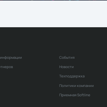
 информации
События
ртнеров
Новости
Техподдержка
Политики компании
Приемная Softline