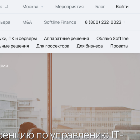
к
Москва
Мероприятия
Блог
Войти
рьера
M&A
Softline Finance
8 (800) 232-0023
уки, ПК и серверы
Аппаратные решения
Облако Softline
ьные решения
Для госсектора
Для бизнеса
Проекты
вами
ренцию по управлению IТ-