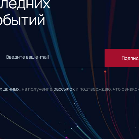
следних
обытий
Подпис
х данных,
на получение
рассылок
и подтверждаю, что ознако