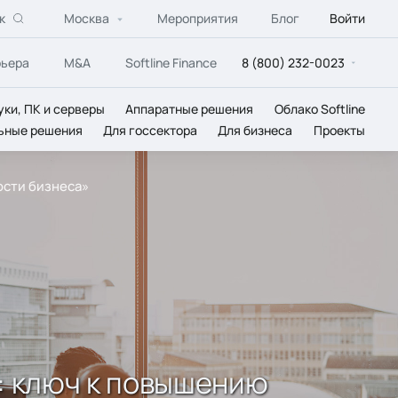
к
Москва
Мероприятия
Блог
Войти
рьера
M&A
Softline Finance
8 (800) 232-0023
уки, ПК и серверы
Аппаратные решения
Облако Softline
ьные решения
Для госсектора
Для бизнеса
Проекты
ости бизнеса»
: ключ к повышению