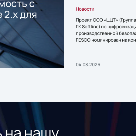
мость с
Новости
 2.x для
Проект ООО «ЦЦТ» (Группа
ГК Softline) по цифровизац
производственной безопа
FESCO номинирован на кон
«1С:Проект года»
04.08.2026
 на нашу