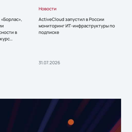
Новости
 «Борлас»,
ActiveCloud запустил в России
ии
мониторинг ИТ-инфраструктуры по
сности в
подписке
курс
31.07.2026