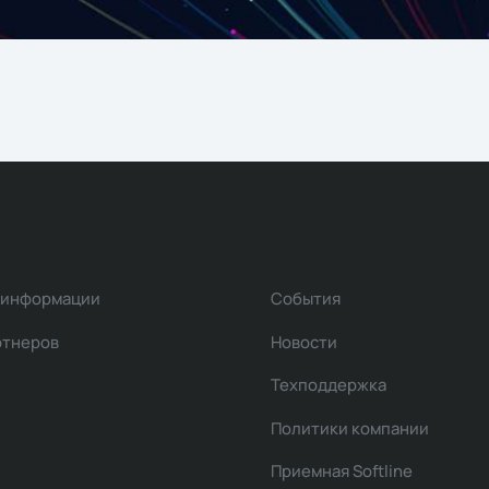
 информации
События
ртнеров
Новости
Техподдержка
Политики компании
Приемная Softline