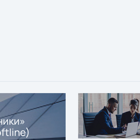
ники»
ftline)