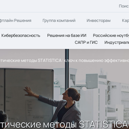
Поис
фтлайн Решения
Группа компаний
Инвесторам
Ка
Кибербезопасность
Решения на базе ИИ
Российские ноутб
САПР и ГИС
Индустриал
тические методы STATISTICA: ключ к повышению эффективн
тические методы STATISTICA