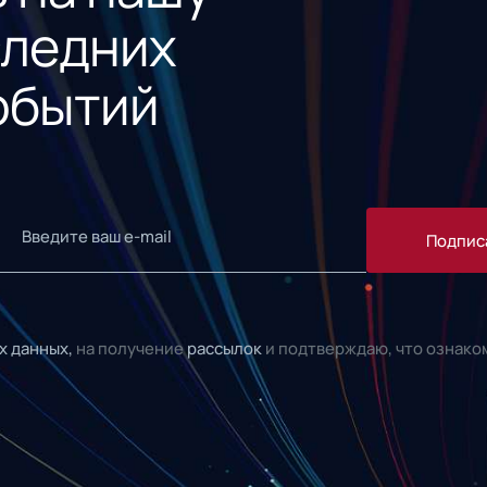
следних
обытий
Подпис
х данных,
на получение
рассылок
и подтверждаю, что ознако