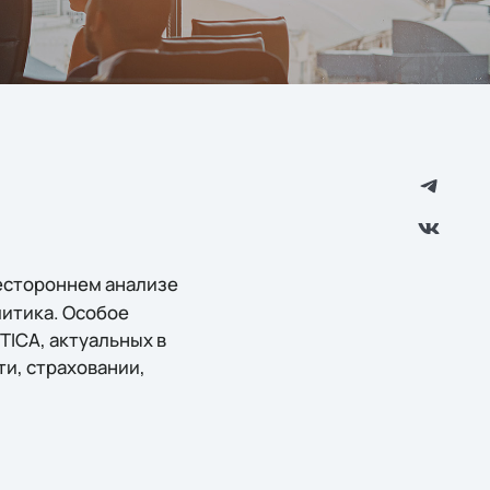
естороннем анализе
литика. Особое
TICA, актуальных в
и, страховании,