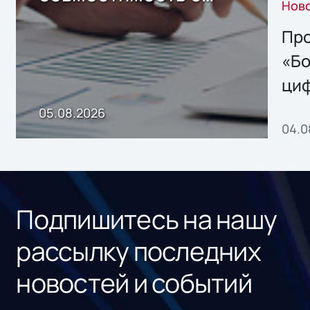
Нов
решением Sharx
Storage 2.x для
Про
хранения данных
«Бо
ци
пр
05.08.2026
04.0
без
ном
«1С
Подпишитесь на нашу
рассылку последних
новостей и событий