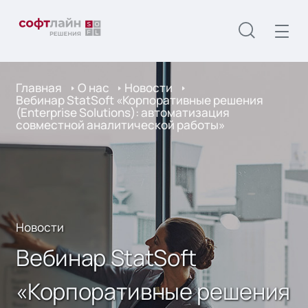
Главная
О нас
Новости
Вебинар StatSoft «Корпоративные решения
(Enterprise Solutions): автоматизация
совместной аналитической работы»
Новости
Вебинар StatSoft
«Корпоративные решения