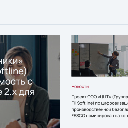
ники»
ftline)
мость с
Новости
 2.x для
Проект ООО «ЦЦТ» (Группа
ГК Softline) по цифровизац
производственной безопа
FESCO номинирован на кон
«1С:Проект года»