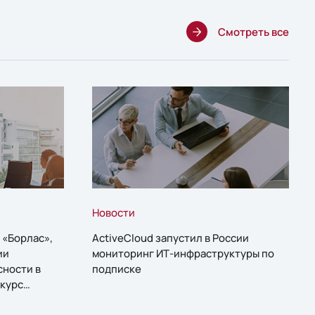
Смотреть все
Новости
 «Борлас»,
ActiveCloud запустил в России
ии
мониторинг ИТ-инфраструктуры по
сности в
подписке
курс