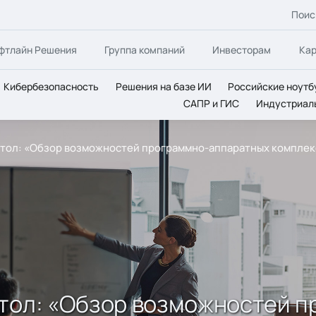
Поис
фтлайн Решения
Группа компаний
Инвесторам
Ка
Кибербезопасность
Решения на базе ИИ
Российские ноутб
САПР и ГИС
Индустриал
стол: «Обзор возможностей программно-аппаратных комплекс
стол: «Обзор возможностей 