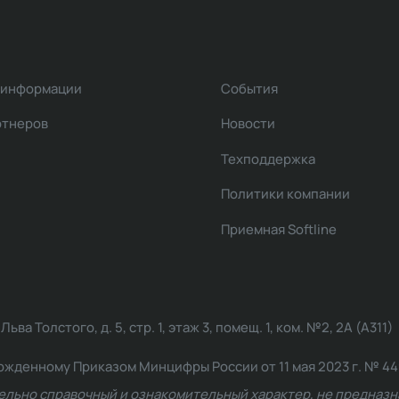
 информации
События
ртнеров
Новости
Техподдержка
Политики компании
Приемная Softline
ва Толстого, д. 5, стр. 1, этаж 3, помещ. 1, ком. №2, 2А (А311)
жденному Приказом Минцифры России от 11 мая 2023 г. № 449: 2
ельно справочный и ознакомительный характер, не предназна