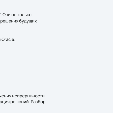
. Они не только
я решения будущих
Oracle:
печения непрерывности
рация решений. Разбор