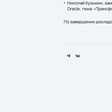
Николай Кузьмин, за
Oracle, тема: «Транс
По завершении докладо