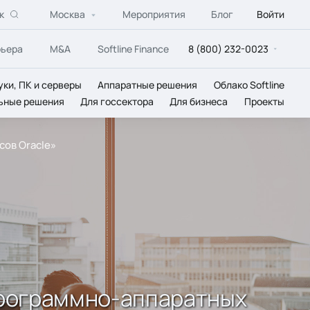
к
Москва
Мероприятия
Блог
Войти
рьера
M&A
Softline Finance
8 (800) 232-0023
уки, ПК и серверы
Аппаратные решения
Облако Softline
ьные решения
Для госсектора
Для бизнеса
Проекты
ов Oracle»
программно-аппаратных