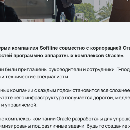
Перми компаниия Softline совместно с корпорацией Or
остей программно-аппаратных комплексов Oracle».
ии были приглашены руководители и сотрудники IT-под
 и технические специалисты.
пных компании с каждым годом становится все сложнее
льтате чего инфраструктура получается дорогой, медл
 и управляемой.
 комплексы компании Oracle разработаны для упроще
имизированы под различные задачи, будь то создание