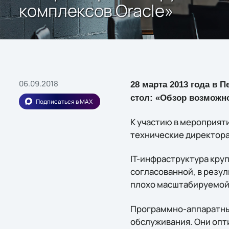
комплексов Oracle»
06.09.2018
28 марта 2013 года в 
стол: «Обзор возможн
Подписаться в MAX
К участию в мероприят
технические директора
IT-инфраструктура кру
согласованной, в резу
плохо масштабируемой
Программно-аппаратные
обслуживания. Они опт