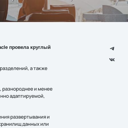
acle провела круглый
разделений, а также
, разнороднее и менее
енно адаптируемой,
ния развертывания и
 хранилищ данных или