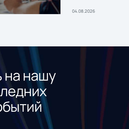
04.08.2026
 на нашу
следних
обытий