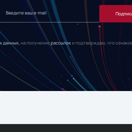
Подпис
х данных,
на получение
рассылок
и подтверждаю, что ознако