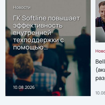
Новости
ГК Softline повышает
эффективность
внутренней
техподдержки с
помощью
Нов
собственного ИИ-
сервиса
Bel
(ак
раз
онл
10.08.2026
10.0
сер
под