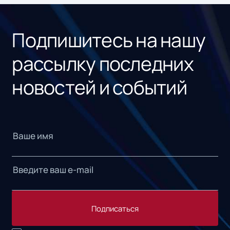
рос
Подпишитесь на нашу
рассылку последних
новостей и событий
Подписаться