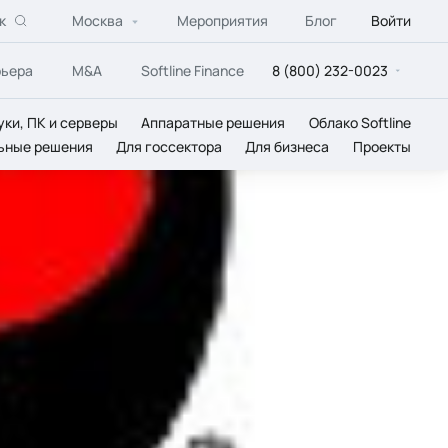
к
Москва
Мероприятия
Блог
Войти
рьера
M&A
Softline Finance
8 (800) 232-0023
уки, ПК и серверы
Аппаратные решения
Облако Softline
ьные решения
Для госсектора
Для бизнеса
Проекты