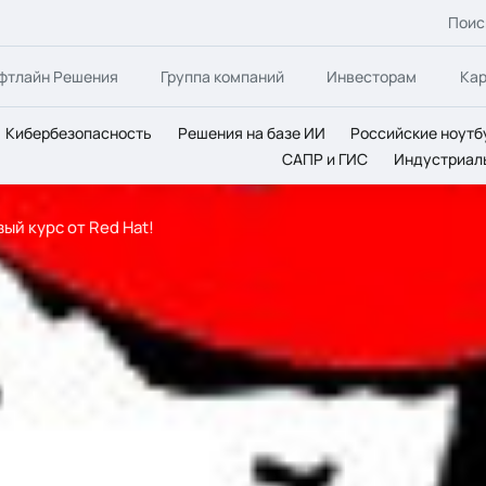
Поис
фтлайн Решения
Группа компаний
Инвесторам
Ка
Кибербезопасность
Решения на базе ИИ
Российские ноутб
САПР и ГИС
Индустриал
вый курс от Red Hat!