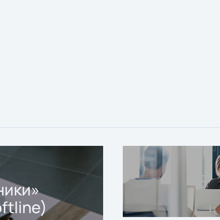
ники»
ftline)