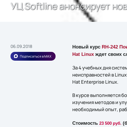
УЦ Softline анонсирует нов
06.09.2018
Новый курс
RH-242 Пои
Hat Linux
ждет своих с
Подписаться в MAX
За 4 учебных дня сист
неисправностей в Linu
Hat Enterprise Linux.
В курсе выполняется б
изучения методов и ул
необходимый опыт, раб
Стоимость
(б
23 500 руб.