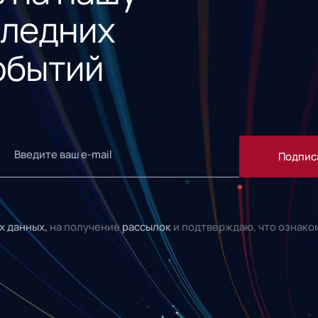
следних
обытий
Подпис
х данных,
на получение
рассылок
и подтверждаю, что ознако