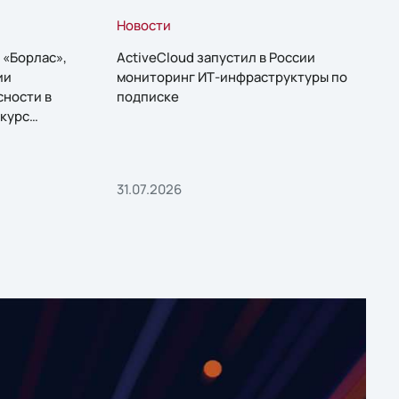
Новости
 «Борлас»,
ActiveCloud запустил в России
ии
мониторинг ИТ-инфраструктуры по
сности в
подписке
курс
31.07.2026