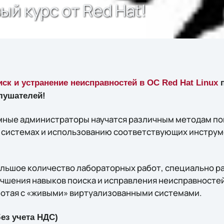
ый курс от Red Hat!
ск и устранение неисправностей в ОС Red Hat Linux
п
лушателей!
емные администраторы научатся различным методам по
x системах и использованию соответствующих инструм
ольшое количество лабораторных работ, специально р
учшения навыков поиска и исправления неисправносте
отая с «живыми» виртуализованными системами.
ез учета НДС)