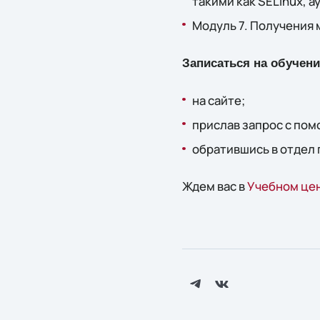
такими как SELinux, 
Модуль 7. Получения 
Записаться на обучен
на сайте;
прислав запрос c по
обратившись в отдел 
Ждем вас в
Учебном цен