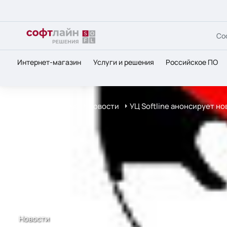
Со
Интернет-магазин
Услуги и решения
Российское ПО
Главная
О нас
Новости
УЦ Softline анонсирует но
Новости