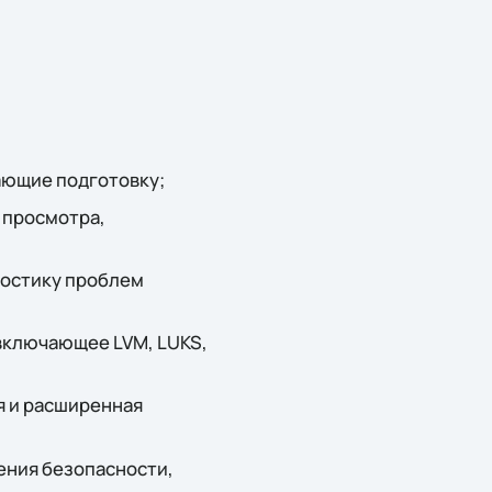
ающие подготовку;
 просмотра,
ностику проблем
 включающее LVM, LUKS,
я и расширенная
ения безопасности,