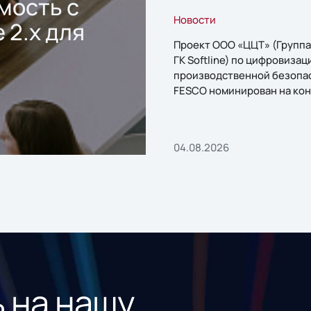
мость с
Новости
 2.x для
Проект ООО «ЦЦТ» (Группа
ГК Softline) по цифровизац
производственной безопа
FESCO номинирован на кон
«1С:Проект года»
04.08.2026
 на нашу