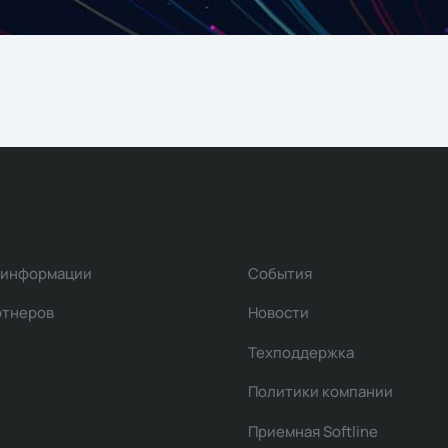
 информации
События
ртнеров
Новости
Техподдержка
Политики компании
Приемная Softline