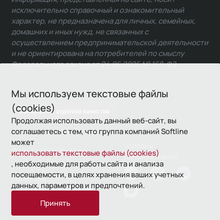
исключительно справочный и ознакомительный
характер, не предназначена для личных, семейных,
домашних и иных нужд, не связанных с
осуществлением предпринимательской деятельности
и не ориентирована на потребителей по смыслу
Федерального закона от 24.06.2025 № 168-ФЗ.
Мы используем текстовые файлы
(cookies)
Связаться с отделом качества
Продолжая использовать данный веб-сайт, вы
соглашаетесь с тем, что группа компаний Softline
может
Условия
© 1993—2026 Softline
использовать текстовые файлы (cookies)
использования
, необходимые для работы сайта и анализа
посещаемости, в целях хранения ваших учетных
Политика
данных, параметров и предпочтений.
конфиденциальности
Принять
16+