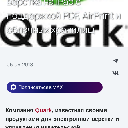
верстка на iPad с
поддержкой PDF, AirPrint и
облачных хранилищ
06.09.2018
Подписаться в MAX
Компания
Quark
, известная своими
продуктами для электронной верстки и
управления издательской