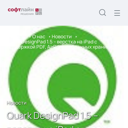
Главная
О нас
Новости
Quark DesignPad 1.5 – верстка на iPad с
поддержкой PDF, AirPrint и облачных хранилищ
Новости
Quark DesignPad 1.5 –