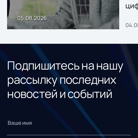
ци
пр
05.08.2026
04.0
без
ном
«1С
Подпишитесь на нашу
рассылку последних
новостей и событий