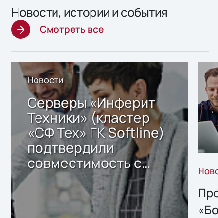
Новости, истории и события
Смотреть все
Новости
Серверы «Инферит
Техники» (кластер
«СФ Тех» ГК Softline)
подтвердили
совместимость с
Нов
решением Sharx
Storage 2.x для
Про
хранения данных
«Бо