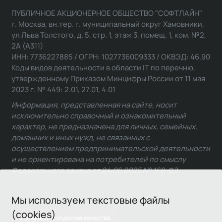
ПУБЛИЧНОЕ АКЦИОНЕРНОЕ ОБЩЕСТВО "СОФТЛАЙН"
г. Москва, вн.тер. г. муниципальный округ Хамовники,
ул Льва Толстого, д. 5, стр. 1, этаж 3, помещ. 1, ком. №2,
2А (А311)
ИНН: 7736227885 / ОГРН: 1027736009333 / ОКВЭД: 46.90
Коды видов деятельности в области IT по перечню,
утвержденному Приказом Минцифры России от 11 мая
2023 г. № 449: 2.01, 27.01, 4.01
Информация, представленная на сайте, носит
исключительно справочный и ознакомительный
характер, не предназначена для личных, семейных,
домашних и иных нужд, не связанных с
осуществлением предпринимательской деятельности
и не ориентирована на потребителей по смыслу
Федерального закона от 24.06.2025 № 168-ФЗ.
Мы используем текстовые файлы
(cookies)
Связаться с отделом качества