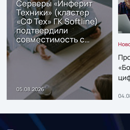
Серверы «Инферит
Техники» (кластер
«СФ Тех» ГК Softline)
подтвердили
совместимость с
Нов
решением Sharx
Storage 2.x для
Про
хранения данных
«Бо
ци
пр
05.08.2026
04.0
без
ном
«1С