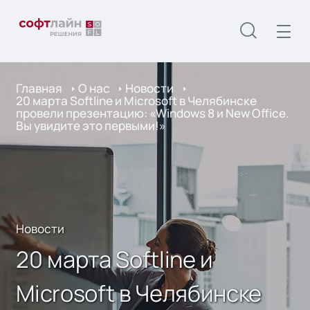
Главная
О нас
Новости
20 марта Softline и Microsoft в Челябинске
провели презентацию: «Windows 8 и New Office.
Вы увидите это первыми!»
Новости
20 марта Softline и
Microsoft в Челябинске