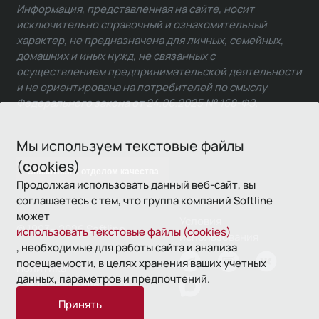
Информация, представленная на сайте, носит
исключительно справочный и ознакомительный
характер, не предназначена для личных, семейных,
домашних и иных нужд, не связанных с
осуществлением предпринимательской деятельности
и не ориентирована на потребителей по смыслу
Федерального закона от 24.06.2025 № 168-ФЗ.
Мы используем текстовые файлы
(cookies)
Связаться с отделом качества
Продолжая использовать данный веб-сайт, вы
соглашаетесь с тем, что группа компаний Softline
может
Условия
© 1993—2026 Softline
использовать текстовые файлы (cookies)
использования
, необходимые для работы сайта и анализа
посещаемости, в целях хранения ваших учетных
Политика
данных, параметров и предпочтений.
конфиденциальности
Принять
16+