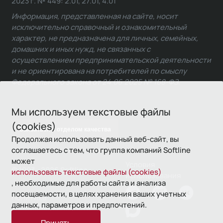
2023 г. № 449: 2.01, 27.01, 4.01
Информация, представленная на сайте, носит
исключительно справочный и ознакомительный
характер, не предназначена для личных, семейных,
домашних и иных нужд, не связанных с
осуществлением предпринимательской деятельности
и не ориентирована на потребителей по смыслу
Федерального закона от 24.06.2025 № 168-ФЗ.
Мы используем текстовые файлы
(cookies)
Связаться с отделом качества
Продолжая использовать данный веб-сайт, вы
соглашаетесь с тем, что группа компаний Softline
может
Условия
© 1993—2026 Softline
использовать текстовые файлы (cookies)
использования
, необходимые для работы сайта и анализа
посещаемости, в целях хранения ваших учетных
Политика
данных, параметров и предпочтений.
конфиденциальности
Принять