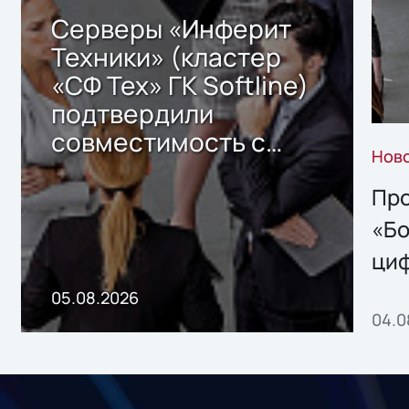
Серверы «Инферит
Техники» (кластер
«СФ Тех» ГК Softline)
подтвердили
совместимость с
Нов
решением Sharx
Storage 2.x для
Про
хранения данных
«Бо
ци
пр
05.08.2026
04.0
без
ном
«1С