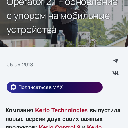
Operator 2.1 – обновление
с упором на мобильные
устройства
06.09.2018
Подписаться в MAX
Компания
Kerio Technologies
выпустила
новые версии двух своих важных
продуктов:
Kerio Control 8
и
Kerio