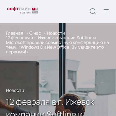
Главная
О нас
Новости
12 февраля в г. Ижевск компании Softline и
Microsoft провели совместную конференцию на
тему: «Windows 8 и New Office. Вы увидите это
первыми!»
Новости
12 февраля в г. Ижевск
компании Softline и