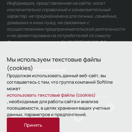
Информация, представленная на сайте, носит
исключительно справочный и ознакомительный
характер, не предназначена для личных, семейных,
домашних и иных нужд, не связанных с
осуществлением предпринимательской деятельности
и не ориентирована на потребителей по смыслу
Федерального закона от 24.06.2025 № 168-ФЗ.
Мы используем текстовые файлы
(cookies)
Связаться с отделом качества
Продолжая использовать данный веб-сайт, вы
соглашаетесь с тем, что группа компаний Softline
может
Условия
© 1993—2026 Softline
использовать текстовые файлы (cookies)
использования
, необходимые для работы сайта и анализа
посещаемости, в целях хранения ваших учетных
Политика
данных, параметров и предпочтений.
конфиденциальности
Принять
16+