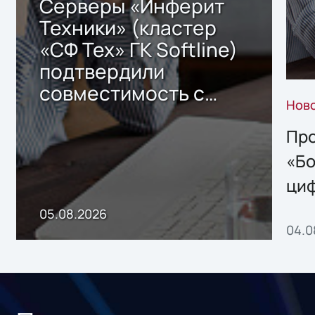
Серверы «Инферит
Техники» (кластер
«СФ Тех» ГК Softline)
подтвердили
совместимость с
Нов
решением Sharx
Storage 2.x для
Про
хранения данных
«Бо
ци
пр
05.08.2026
04.0
без
ном
«1С