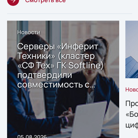
Новости
Серверы «Инферит
Техники» (кластер
«СФ Тех» ГК Softline)
подтвердили
совместимость с
Нов
решением Sharx
Storage 2.x для
Про
хранения данных
«Бо
ци
пр
05.08.2026