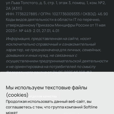
ул Льва Толстого, д. 5, стр. 1, этаж 3, помещ. 1, ком. №2,
2А (А311)
ИНН: 7736227885 / ОГРН: 1027736009333 / ОКВЭД: 46.90
Коды видов деятельности в области IT по перечню,
утвержденному Приказом Минцифры России от 11 мая
2023 г. № 449: 2.01, 27.01, 4.01
Информация, представленная на сайте, носит
исключительно справочный и ознакомительный
характер, не предназначена для личных, семейных,
домашних и иных нужд, не связанных с
осуществлением предпринимательской деятельности
и не ориентирована на потребителей по смыслу
Федерального закона от 24.06.2025 № 168-ФЗ.
Мы используем текстовые файлы
(cookies)
Связаться с отделом качества
Продолжая использовать данный веб-сайт, вы
соглашаетесь с тем, что группа компаний Softline
может