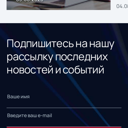
04.0
без
ном
«1С
Подпишитесь на нашу
рассылку последних
новостей и событий