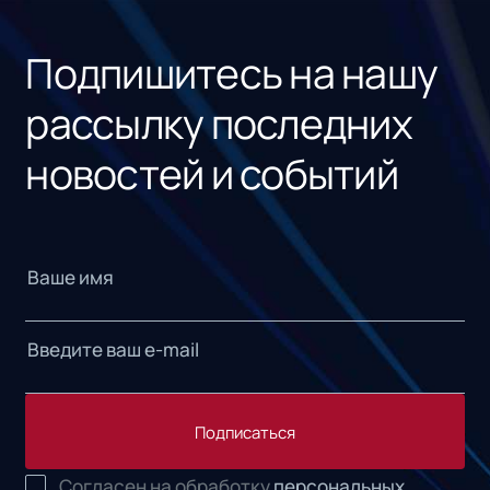
«1С
Подпишитесь на нашу
рассылку последних
новостей и событий
Подписаться
Согласен на обработку
персональных