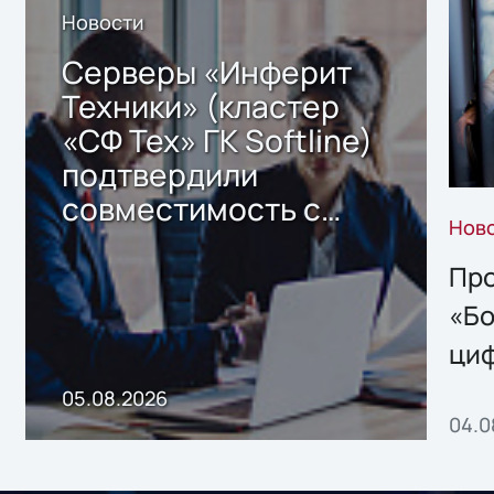
Новости
Серверы «Инферит
Техники» (кластер
«СФ Тех» ГК Softline)
подтвердили
совместимость с
Нов
решением Sharx
Storage 2.x для
Про
хранения данных
«Бо
ци
пр
05.08.2026
04.0
без
ном