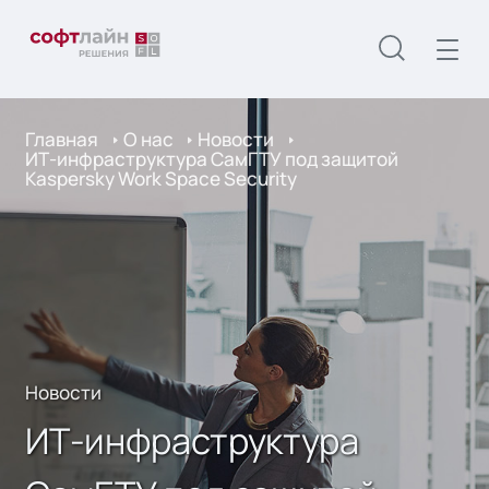
Главная
О нас
Новости
ИТ-инфраструктура СамГТУ под защитой
Kaspersky Work Space Security
Новости
ИТ-инфраструктура