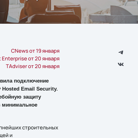
CNews от 19 января
nt Enterprise от 20 января
TAdviser от 20 января
ствила подключение
osted Email Security.
ребойную защиту
в минимальное
упнейших строительных
щей и