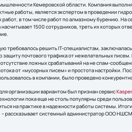
ышленности Кемеровской области. Компания выполн
ктные работы, является экспертом в проведении гидр
 работ, в том числе работ по алмазному бурению. На 
 насчитывает 1500 сотрудников, треть их которых отв
ние.
ую требовалось решить IT-специалистам, заключалась 
 защиту почтового трафика от нежелательных писем.
 отсутствие ложных срабатываний на не спам-сообщен
отока от «мусорных писем» и простота настройки. По
пользовалось в компании, было проведено конкурентн
ля организации вариантом был признан сервис
Kasper
ехнологии пока еще не столь популярны среди пользо
ться на практике в надежности работы системы. Итог
, – рассказывает системный администратор ООО НШСМ