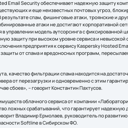
ted Email Security обеспечивает надежную защиту ко
ществующих и еще неизвестных почтовых угроз, блоки
В результате спам, фишинговые атаки, троянские и др
мбинированные атаки не достигают корпоративной сети
 в управлении модель аутсорсинга с фиксированной це
ную защиту при высоком уровне сервиса и невысокой 
лючения предприятия к сервису Kaspersky Hosted Email
защиты от спама и вредоносных программ, пересылае
та, качество фильтрации спама находится на достаточ
вера от перезагрузки и одновременно с этим гаранти
чае сбоев», – говорит Константин Пахтусов.
имуществ облачного сервиса от компании «Лаборатори
тво ложных срабатываний, что гарантирует надежную 
оворит Владимир Ермолаев, руководитель по развитию
сности Softline в Сибирском ФО.