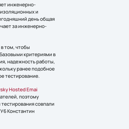
яет инженерно-
оизоляционных и
сегодняшний день общая
ечает за инженерно-
в том, чтобы
 Базовыми критериями в
ия, надежность работы,
скольку ранее подобное
ое тестирование.
sky Hosted Emai
вателей, поэтому
и тестирования совпали
У6 Константин