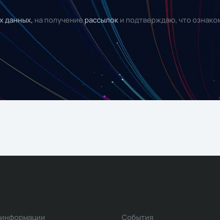
х данных,
на получение
рассылок
и подтверждаю, что ознако
 информации
События