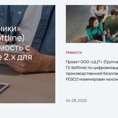
ники»
ftline)
мость с
Новости
 2.x для
Проект ООО «ЦЦТ» (Группа
ГК Softline) по цифровизац
производственной безопа
FESCO номинирован на кон
«1С:Проект года»
04.08.2026