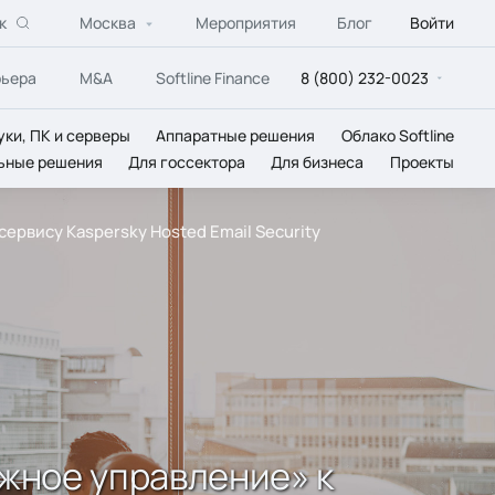
к
Москва
Мероприятия
Блог
Войти
рьера
M&A
Softline Finance
8 (800) 232-0023
уки, ПК и серверы
Аппаратные решения
Облако Softline
ьные решения
Для госсектора
Для бизнеса
Проекты
рвису Kaspersky Hosted Email Security
жное управление» к