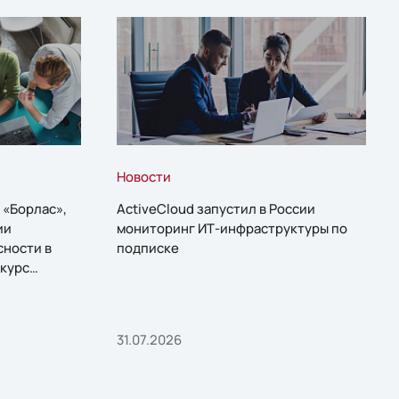
Новости
 «Борлас»,
ActiveCloud запустил в России
ии
мониторинг ИТ-инфраструктуры по
сности в
подписке
курс
31.07.2026