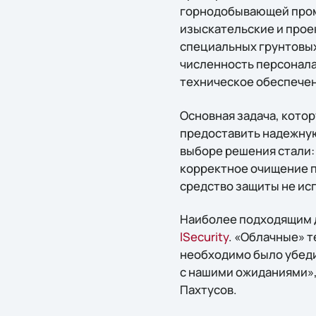
горнодобывающей пром
изыскательские и прое
специальных грунтовых
численность персонала
техническое обеспече
Основная задача, котор
предоставить надежную
выборе решения стали:
корректное очищение п
средство защиты не ис
Наиболее подходящим д
lSecurity
. «Облачные» т
необходимо было убеди
с нашими ожиданиями»
Пахтусов.