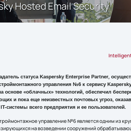
ky Hosted Email Security
Intellige
адатель статуса Kaspersky Enterprise Partner, осуще
троймонтажного управления №6 к сервису Kaspersky H
на основе «облачных» технологий, обеспечил беспе
ющих и пока еще неизвестных почтовых угроз, оказа
 IT-системы всего предприятия и ее пользователей.
троймонтажное управление №6 является одним из кр
изирующихся на возведении сооружений обрабатываю