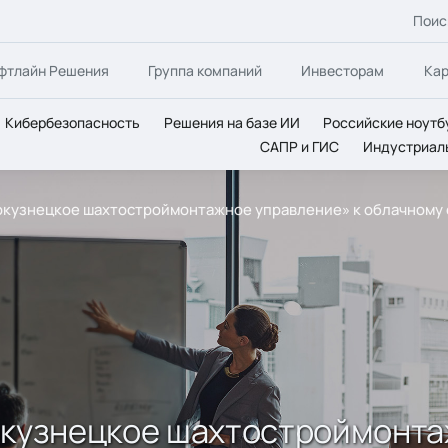
Поис
фтлайн Решения
Группа компаний
Инвесторам
Ка
Кибербезопасность
Решения на базе ИИ
Российские ноутб
САПР и ГИС
Индустриал
окузнецкое шахтостроймонтажное управление» к облачному се
окузнецкое шахтостроймонта