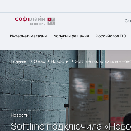
Со
Интернет-магазин
Услуги и решения
Российское ПО
Главная
О нас
Новости
Softline подключила «Нов
Новости
Softline подключила «Нов