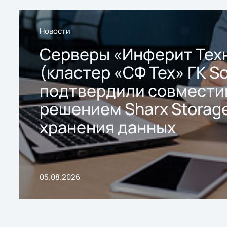
Новости
Серверы «Инферит Тех
(кластер «СФ Тех» ГК So
подтвердили совмести
решением Sharx Storage
хранения данных
05.08.2026