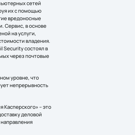
мпьютерных сетей
руя их с помощью
угие вредоносные
. Сервис, в основе
ной на услуги,
стоимости владения.
 Security состоял в
мых через почтовые
ном уровне, что
рует непрерывность
я Касперского» – это
доставку деловой
 направления