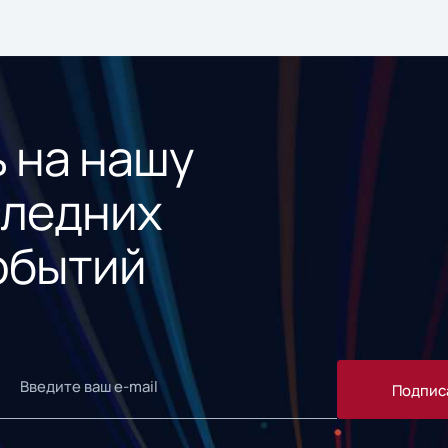
 на нашу
следних
обытий
Подпис