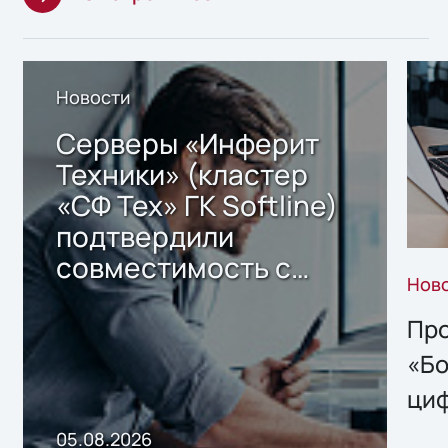
Новости
Серверы «Инферит
Техники» (кластер
«СФ Тех» ГК Softline)
подтвердили
совместимость с
Нов
решением Sharx
Storage 2.x для
Про
хранения данных
«Бо
ци
пр
05.08.2026