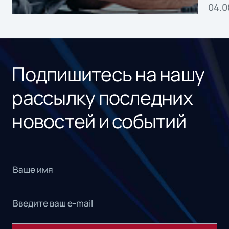
04.0
без
ном
«1С
Подпишитесь на нашу
рассылку последних
новостей и событий