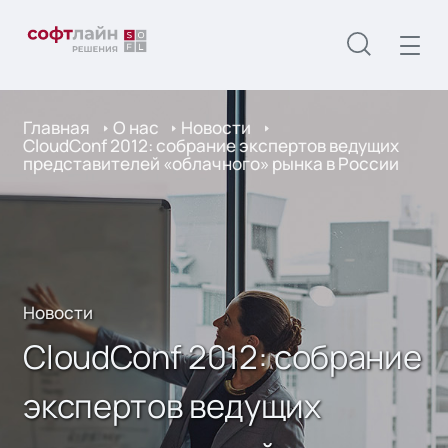
Главная
О нас
Новости
CloudConf 2012: собрание экспертов ведущих
представителей «облачного» рынка в России
Новости
CloudConf 2012: собрание
экспертов ведущих