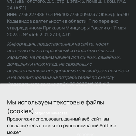
ул Льва Толстого, д. 5, стр. 1, этаж 3, помещ. 1, ком. №2,
2А (А311)
ИНН: 7736227885 / ОГРН: 1027736009333 / ОКВЭД: 46.90
Коды видов деятельности в области IT по перечню,
утвержденному Приказом Минцифры России от 11 мая
2023 г. № 449: 2.01, 27.01, 4.01
Информация, представленная на сайте, носит
исключительно справочный и ознакомительный
характер, не предназначена для личных, семейных,
домашних и иных нужд, не связанных с
осуществлением предпринимательской деятельности
и не ориентирована на потребителей по смыслу
Федерального закона от 24.06.2025 № 168-ФЗ.
Мы используем текстовые файлы
(cookies)
Связаться с отделом качества
Продолжая использовать данный веб-сайт, вы
соглашаетесь с тем, что группа компаний Softline
может
Условия