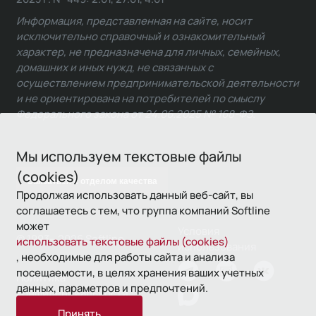
Информация, представленная на сайте, носит
исключительно справочный и ознакомительный
характер, не предназначена для личных, семейных,
домашних и иных нужд, не связанных с
осуществлением предпринимательской деятельности
и не ориентирована на потребителей по смыслу
Федерального закона от 24.06.2025 № 168-ФЗ.
Мы используем текстовые файлы
(cookies)
Связаться с отделом качества
Продолжая использовать данный веб-сайт, вы
соглашаетесь с тем, что группа компаний Softline
может
Условия
© 1993—2026 Softline
использовать текстовые файлы (cookies)
использования
, необходимые для работы сайта и анализа
посещаемости, в целях хранения ваших учетных
Политика
данных, параметров и предпочтений.
конфиденциальности
Принять