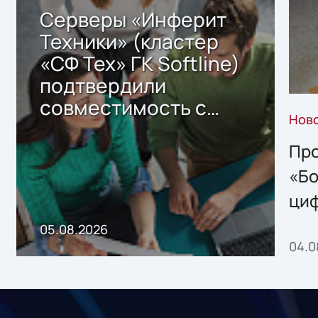
Серверы «Инферит
Техники» (кластер
«СФ Тех» ГК Softline)
подтвердили
совместимость с
Нов
решением Sharx
Storage 2.x для
Про
хранения данных
«Бо
ци
пр
05.08.2026
04.0
без
ном
«1С