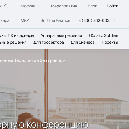
к
Москва
Мероприятия
Блог
Войти
рьера
M&A
Softline Finance
8 (800) 232-0023
уки, ПК и серверы
Аппаратные решения
Облако Softline
ьные решения
Для госсектора
Для бизнеса
Проекты
онные Технологии без границ»
дорную конференцию