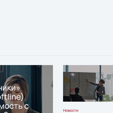
ники»
ftline)
мость с
Новости