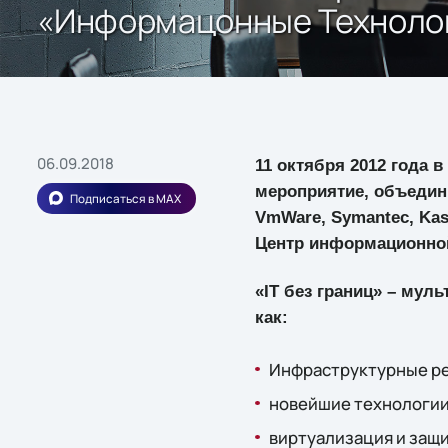
«Информацонные Технолог
06.09.2018
11 октября 2012 года 
мероприятие, объедин
Подписаться в MAX
VmWare, Symantec, Kasp
Центр информационной 
«IT без границ» – му
как:
Инфраструктурные реш
новейшие технологии
виртуализация и защи