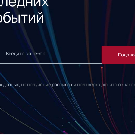
следних
обытий
Подпис
х данных,
на получение
рассылок
и подтверждаю, что ознако