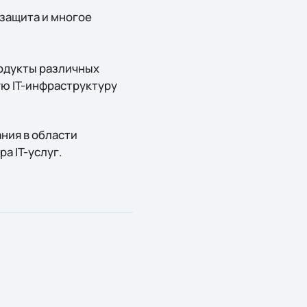
защита и многое
одукты различных
ую IT-инфраструктуру
ния в области
а IT-услуг.