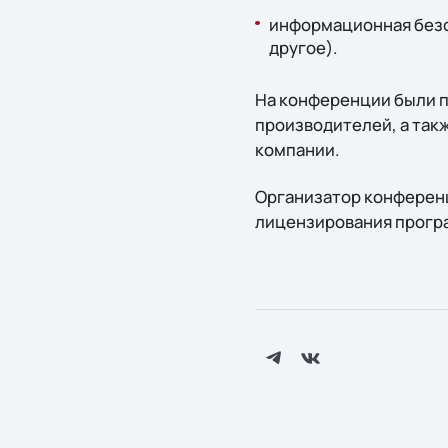
информационная безоп
другое).
На конференции были 
производителей, а так
компании.
Организатор конференц
лицензирования програ