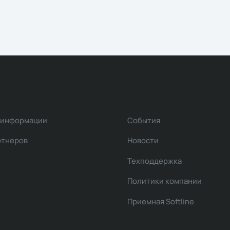
 информации
События
ртнеров
Новости
Техподдержка
Политики компании
Приемная Softline