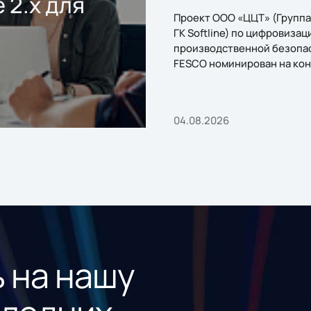
 2.x для
Проект ООО «ЦЦТ» (Группа
ГК Softline) по цифровизац
производственной безопа
FESCO номинирован на кон
«1С:Проект года»
04.08.2026
 на нашу