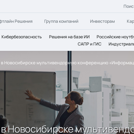
Поис
фтлайн Решения
Группа компаний
Инвесторам
Ка
Кибербезопасность
Решения на базе ИИ
Российские ноутб
САПР и ГИС
Индустриал
ла в Новосибирске мультивендорную конференцию «Информац
ла в Новосибирске мультивен