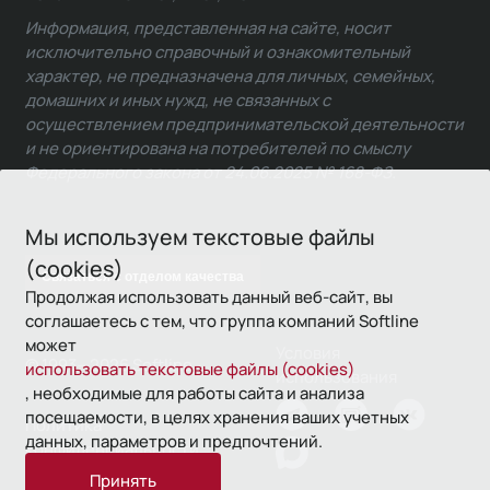
Информация, представленная на сайте, носит
исключительно справочный и ознакомительный
характер, не предназначена для личных, семейных,
домашних и иных нужд, не связанных с
осуществлением предпринимательской деятельности
и не ориентирована на потребителей по смыслу
Федерального закона от 24.06.2025 № 168-ФЗ.
Мы используем текстовые файлы
(cookies)
Связаться с отделом качества
Продолжая использовать данный веб-сайт, вы
соглашаетесь с тем, что группа компаний Softline
может
Условия
© 1993—2026 Softline
использовать текстовые файлы (cookies)
использования
, необходимые для работы сайта и анализа
посещаемости, в целях хранения ваших учетных
Политика
данных, параметров и предпочтений.
конфиденциальности
Принять