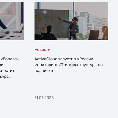
Новости
 «Борлас»,
ActiveCloud запустил в России
ии
мониторинг ИТ-инфраструктуры по
сности в
подписке
курс
31.07.2026