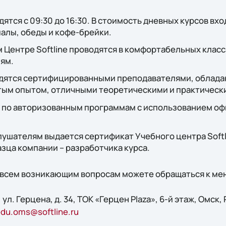
тся с 09:30 до 16:30. В стоимость дневных курсов вхо
алы, обеды и кофе-брейки.
м Центре Softline проводятся в комфортабельных клас
ям.
одятся сертифицированными преподавателями, облад
тым опытом, отличными теоретическими и практическ
 по авторизованным программам с использованием о
лушателям выдается сертификат Учебного центра Softl
зца компании – разработчика курса.
по всем возникающим вопросам можете обращаться к м
 ул. Герцена, д. 34, ТОК «Герцен Plaza», 6-й этаж, Омск,
du.oms@softline.ru