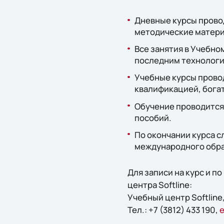
Дневные курсы проводя
методические матери
Все занятия в Учебно
последним технологи
Учебные курсы пров
квалификацией, бога
Обучение проводится
пособий.
По окончании курса с
международного обра
Для записи на курс и 
центра Softline:
Учебный центр Softline,
Тел.: +7 (3812) 433 190,
e