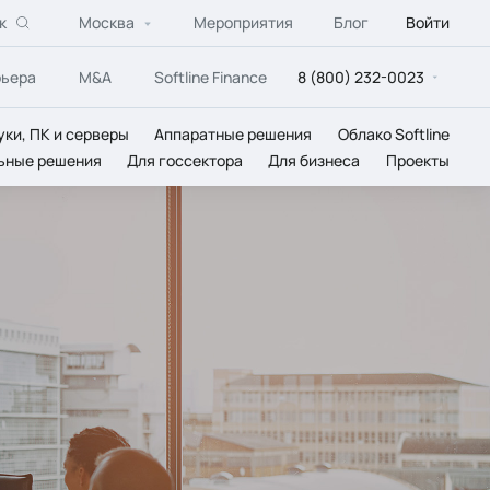
к
Москва
Мероприятия
Блог
Войти
рьера
M&A
Softline Finance
8 (800) 232-0023
уки, ПК и серверы
Аппаратные решения
Облако Softline
ьные решения
Для госсектора
Для бизнеса
Проекты