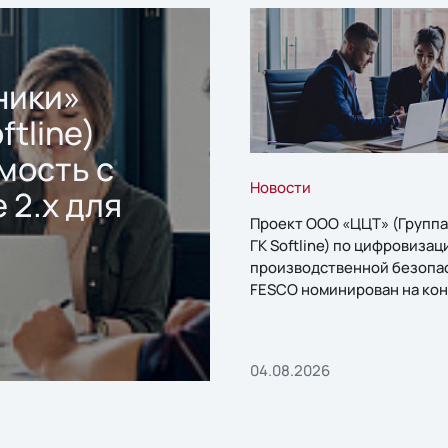
ники»
ftline)
мость с
Новости
 2.x для
Проект ООО «ЦЦТ» (Группа
ГК Softline) по цифровизац
производственной безопа
FESCO номинирован на кон
«1С:Проект года»
04.08.2026