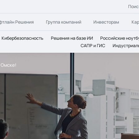
Поис
фтлайн Решения
Группа компаний
Инвесторам
Ка
Кибербезопасность
Решения на базе ИИ
Российские ноутб
САПР и ГИС
Индустриал
 Омске!