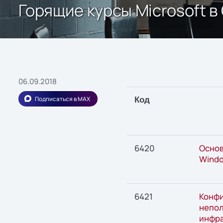
Горящие курсы Microsoft в
06.09.2018
Подписаться в MAX
Код
6420
Основ
Windo
6421
Конфи
непол
инфра