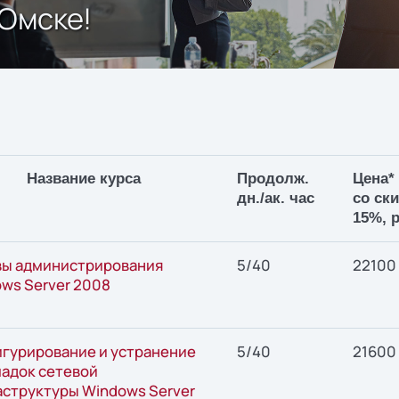
 Омске!
Название курса
Продолж.
Цена*
дн./ак. час
со ск
15%, р
ы администрирования
5/40
22100
ws Server 2008
гурирование и устранение
5/40
21600
адок сетевой
структуры Windows Server