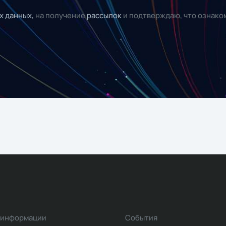
х данных,
на получение
рассылок
и подтверждаю, что ознако
 информации
События