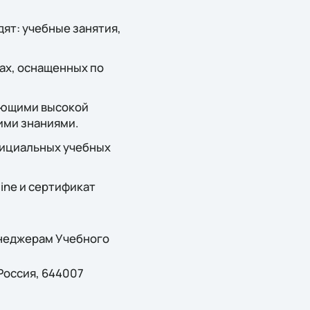
дят: учебные занятия,
сах, оснащенных по
ающими высокой
ими знаниями.
фициальных учебных
ine и сертификат
енеджерам Учебного
 Россия, 644007