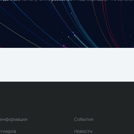
 информации
События
ртнеров
Новости