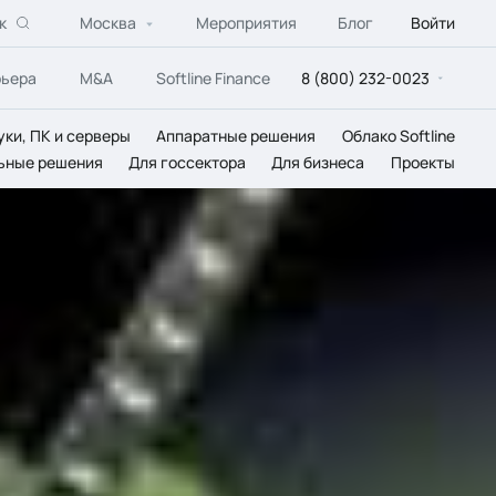
к
Москва
Мероприятия
Блог
Войти
рьера
M&A
Softline Finance
8 (800) 232-0023
уки, ПК и серверы
Аппаратные решения
Облако Softline
ьные решения
Для госсектора
Для бизнеса
Проекты