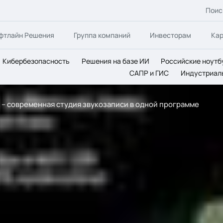
Поис
фтлайн Решения
Группа компаний
Инвесторам
Ка
Кибербезопасность
Решения на базе ИИ
Российские ноутб
САПР и ГИС
Индустриал
.0 – современная студия звукозаписи в одной программе