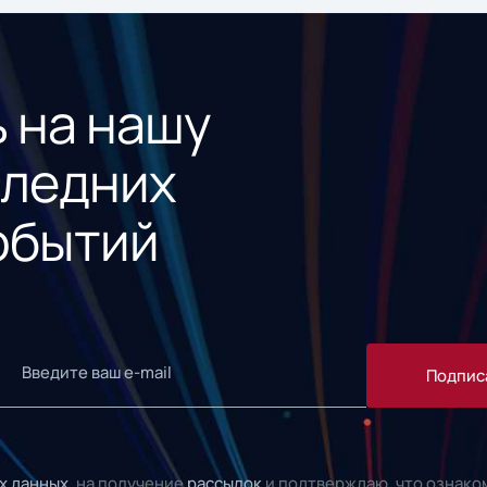
 на нашу
следних
обытий
Подпис
х данных,
на получение
рассылок
и подтверждаю, что ознако