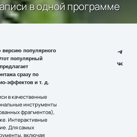
озаписи в одной программе
 версию популярного
 Этот популярный
предлагает
нтажа сразу по
о-эффектов и т. д.
иси в качественные
иональные инструменты
цованных фрагментов),
ыке. Интерактивные
ие. Для самых
трументы, включая