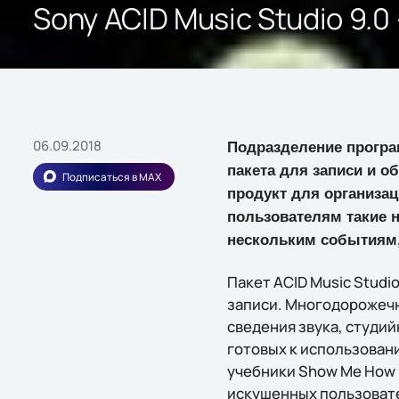
Sony ACID Music Studio 9.
06.09.2018
Подразделение прогр
пакета для записи и о
Подписаться в MAX
продукт для организа
пользователям такие н
нескольким событиям, 
Пакет ACID Music Studi
записи. Многодорожечн
сведения звука, студи
готовых к использовани
учебники Show Me How 
искушенных пользовате