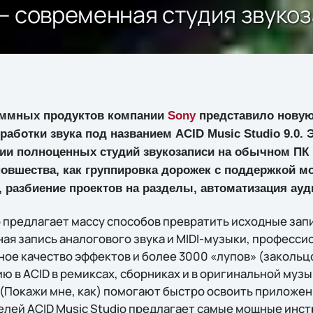
0 – современная студия звук
аммных продуктов компании
Sony
представило новую
бработки звука под названием ACID Music Studio 9.0.
ции полноценных студий звукозаписи на обычном ПК 
овшества, как группировка дорожек с поддержкой мо
разбиение проектов на разделы, автоматизация ауди
o предлагает массу способов превратить исходные зап
ая запись аналогового звука и MIDI-музыки, професс
йное качество эффектов и более 3000 «лупов» (заколь
ю в ACID в ремиксах, сборниках и в оригинальной муз
(Покажи мне, как) помогают быстро освоить приложен
лей ACID Music Studio предлагает самые мощные инс