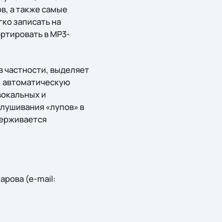
в, а также самые
ко записать на
ортировать в MP3-
 в частности, выделяет
, автоматическую
вокальных и
лушивания «лупов» в
держивается
рова (e-mail: