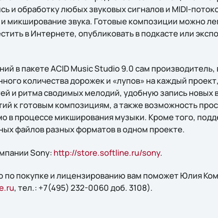
ь и обработку любых звуковых сигналов и MIDI-потоко
и микширование звука. Готовые композиции можно лег
стить в Интернете, опубликовать в подкасте или эксп
ий в пакете ACID Music Studio 9.0 сам производитель,
ного количества дорожек и «лупов» на каждый проект
ей и ритма сводимых мелодий, удобную запись новых 
ий к готовым композициям, а также возможность прос
о в процессе микширования музыки. Кроме того, под
ых файлов разных форматов в одном проекте.
мпании Sony:
http://store.softline.ru/sony
.
 по покупке и лицензированию вам поможет Юлия Кома
e.ru
, тел.: +7(495) 232-0060 доб. 3108).