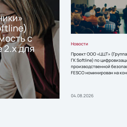
ники»
ftline)
мость с
Новости
 2.x для
Проект ООО «ЦЦТ» (Группа
ГК Softline) по цифровизац
производственной безопа
FESCO номинирован на кон
«1С:Проект года»
04.08.2026