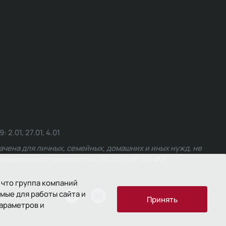
.01, 27.01, 4.01
чена для личных, семейных, домашних и иных нужд, не
едерального закона от 24.06.2025 № 168-ФЗ.
 что группа компаний
мые для работы сайта и
ости
Принять
параметров и