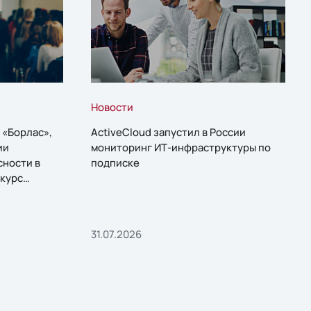
Новости
 «Борлас»,
ActiveCloud запустил в России
ии
мониторинг ИТ-инфраструктуры по
сности в
подписке
курс
31.07.2026