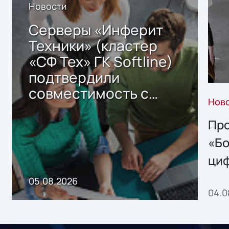
Новости
Серверы «Инферит
Техники» (кластер
«СФ Тех» ГК Softline)
подтвердили
совместимость с
Нов
решением Sharx
Storage 2.x для
Про
хранения данных
«Бо
ци
пр
05.08.2026
04.0
без
ном