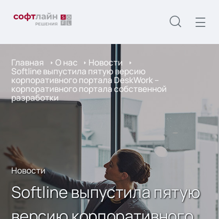
Главная
О нас
Новости
Softline выпустила пятую версию
корпоративного портала DeskWork –
корпоративного портала собственной
разработки
Новости
Softline выпустила пятую
версию корпоративного