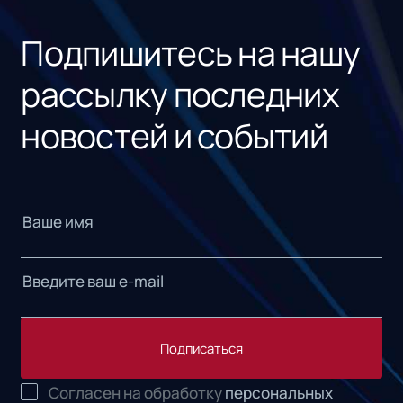
«1С
Подпишитесь на нашу
рассылку последних
новостей и событий
Подписаться
Согласен на обработку
персональных