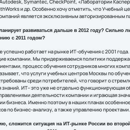
, Autodesk, Symantec, CheckPoint, «Лаборатории Каспер
thWorks и др. Особенно хочу отметить, что Учебный цен
омпаний является эксклюзивным авторизированным п
ланирует развиваться дальше в 2012 году? Сильно л
ению с 2011 годом?
ne успешно работает на рынке ИТ-обучения с 2001 год
щие компании. Мы придерживаемся политики поддержа
иентами, процесс обучения сотрудников многих комп
казывает, что услуги учебных центров Москвы по обуч
стребованы среди потребителей, что говорит о стремл
наний. ИТ– это уже не отдельно функционирующая обл
аправлениями деятельности компании и играющая знач
ии бизнеса. Именно поэтому в наших планах особенно
сов по бизнес-анализу, а также управлению проектами
ию, сложится ситуация на ИТ-рынке России во второ