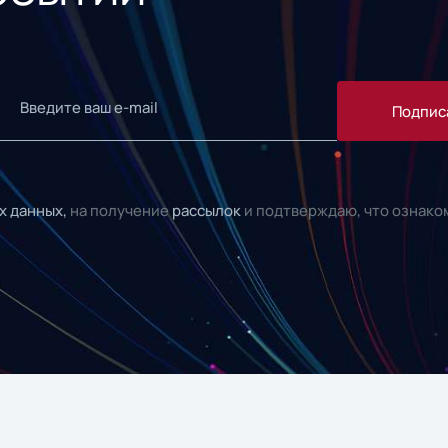
Подпис
х данных,
на получение
рассылок
и подтверждаю, что ознако