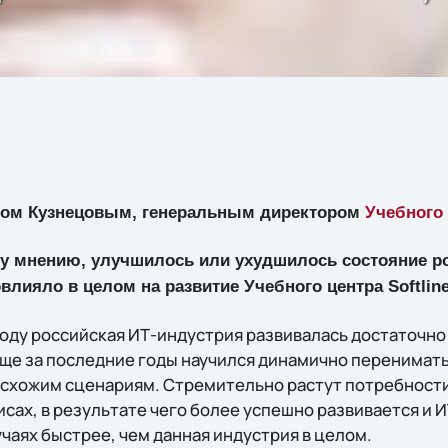
ром Кузнецовым, генеральным директором
Учебного 
му мнению, улучшилось или ухудшилось состояние р
повлияло в целом на развитие Учебного центра Softlin
1 году российская ИТ-индустрия развивалась достаточн
ще за последние годы научился динамично перенимать
 схожим сценариям. Стремительно растут потребности
сах, в результате чего более успешно развивается и И
учаях быстрее, чем данная индустрия в целом.