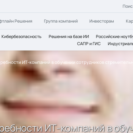
Поис
фтлайн Решения
Группа компаний
Инвесторам
Ка
Кибербезопасность
Решения на базе ИИ
Российские ноутб
САПР и ГИС
Индустриал
требности ИТ-компаний в обучении сотрудников стремительн
ребности ИТ-компаний в обу