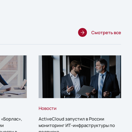
Смотреть все
Новости
 «Борлас»,
ActiveCloud запустил в России
ии
мониторинг ИТ-инфраструктуры по
сности в
подписке