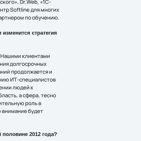
ского», Dr.Web, «1С-
тр Softline для многих
артнером по обучению.
и изменится стратегия
а. Нашими клиентами
ния долгосрочных
аний продолжается и
ению ИТ-специалистов
ении людей к
асть, а сфера, тесно
ительную роль в
е внимание будет
.
й половине 2012 года?