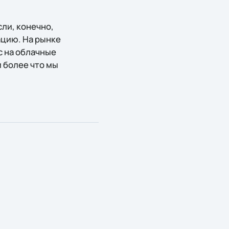
сли, конечно,
ацию. На рынке
с на облачные
м более что мы