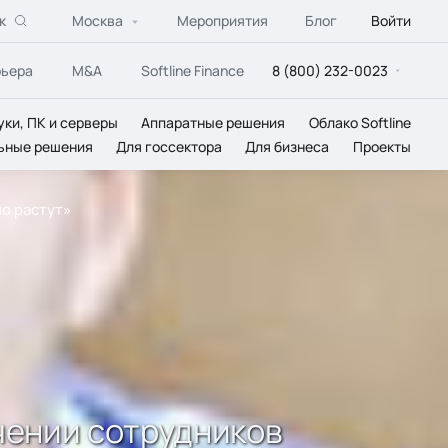
к
Москва
Мероприятия
Блог
Войти
рьера
M&A
Softline Finance
8 (800) 232-0023
уки, ПК и серверы
Аппаратные решения
Облако Softline
ьные решения
Для госсектора
Для бизнеса
Проекты
о растут»
чении сотрудников