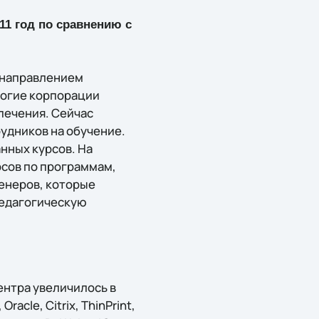
11 год по сравнению с
м направлением
многие корпорации
печения. Сейчас
рудников на обучение.
нных курсов. На
рсов по программам,
енеров, которые
педагогическую
ентра увеличилось в
acle, Citrix, ThinPrint,