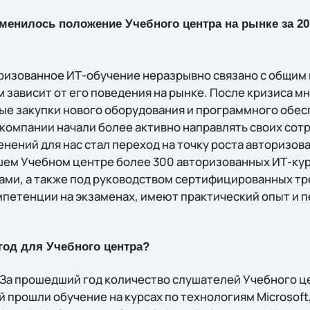
менилось положение Учебного центра на рынке за 20
вторизованное ИТ-обучение неразрывно связано с общи
м зависит от его поведения на рынке. После кризиса 
е закупки нового оборудования и программного обес
 компании начали более активно направлять своих сот
нений для нас стал переход на точку роста авторизова
шем Учебном центре более 300 авторизованных ИТ-ку
ми, а также под руководством сертифицированных тр
петенции на экзаменах, имеют практический опыт и 
 год для Учебного центра?
 За прошедший год количество слушателей Учебного ц
прошли обучение на курсах по технологиям Microsoft, Or