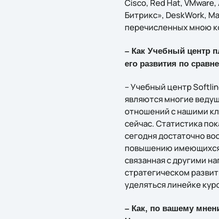
Cisco, Red Hat, VMware
Битрикс», DeskWork, Ma
перечисленных мною к
– Как Учебный центр п
его развития по сравн
– Учебный центр Softli
являются многие веду
отношений с нашими кл
сейчас. Статистика по
сегодня достаточно во
повышению имеющихся з
связанная с другими н
стратегическом развит
уделяться линейке кур
– Как, по вашему мнен