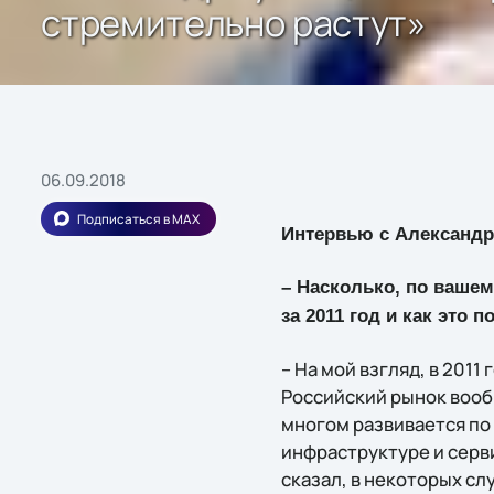
стремительно растут»
06.09.2018
Подписаться в MAX
Интервью с Александ
– Насколько, по ваше
за 2011 год и как это 
– На мой взгляд, в 201
Российский рынок вооб
многом развивается по
инфраструктуре и серви
сказал, в некоторых сл