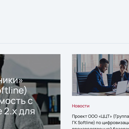
ники»
ftline)
мость с
Новости
 2.x для
Проект ООО «ЦЦТ» (Группа
ГК Softline) по цифровизац
производственной безопа