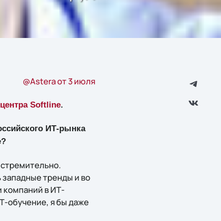
@Astera от 3 июля
центра Softline
.
оссийского ИТ-рынка
e?
о стремительно.
 западные тренды и во
 компаний в ИТ-
Т-обучение, я бы даже