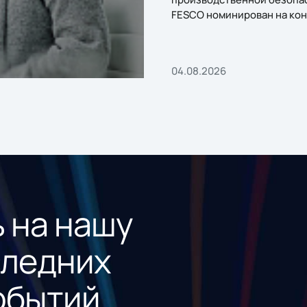
FESCO номинирован на кон
«1С:Проект года»
04.08.2026
 на нашу
следних
обытий